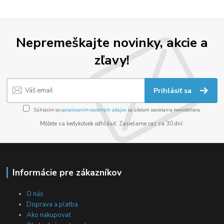
Nepremeškajte novinky, akcie a
zľavy!
Prihlásiť sa
Súhlasím so
spracovaním osobných údajov
za účelom zasielania newslettera.
Môžete sa kedykoľvek odhlásiť. Zasielame raz za 30 dní.
Informácie pre zákazníkov
O nás
Doprava a platba
Ako nakupovať