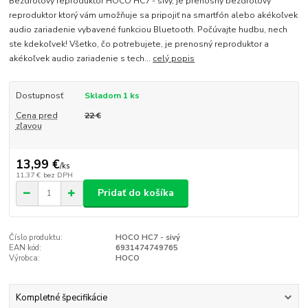
Bezdrôtový reproduktor HOCO HC7 - sivý, je prenosný bezdrôtový
reproduktor ktorý vám umožňuje sa pripojiť na smartfón alebo akékoľvek
audio zariadenie vybavené funkciou Bluetooth. Počúvajte hudbu, nech
ste kdekoľvek! Všetko, čo potrebujete, je prenosný reproduktor a
akékoľvek audio zariadenie s tech...
celý popis
Dostupnosť
Skladom 1 ks
Cena pred
22 €
zľavou
13,99 €
/
ks
11,37 €
bez DPH
Pridať do košíka
Číslo produktu:
HOCO HC7 - sivý
EAN kód:
6931474749765
Výrobca:
HOCO
Kompletné špecifikácie