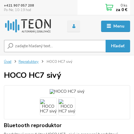
0
ks
+421 907 057 208
za
0 €
Po-Ne, 10-19 hod
Menu
Hľadať
Úvod
Reproduktory
HOCO HC7 sivý
HOCO HC7 sivý
Bluetooth reproduktor