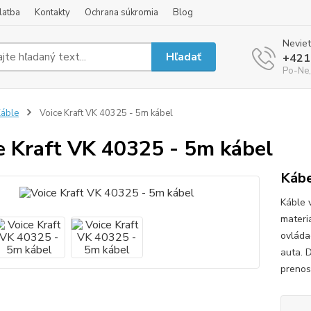
latba
Kontakty
Ochrana súkromia
Blog
Neviet
Hľadať
+421
Po-Ne,
áble
Voice Kraft VK 40325 - 5m kábel
e Kraft VK 40325 - 5m kábel
Kábe
Káble 
materi
ovláda
auta. D
prenos