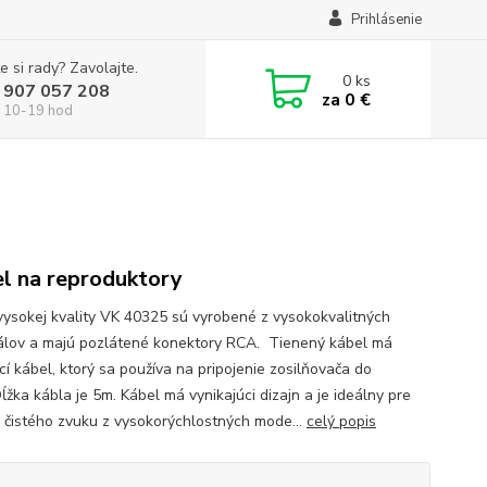
Prihlásenie
e si rady? Zavolajte.
0
ks
 907 057 208
za
0 €
 10-19 hod
l na reproduktory
vysokej kvality VK 40325 sú vyrobené z vysokokvalitných
álov a majú pozlátené konektory RCA. Tienený kábel má
cí kábel, ktorý sa používa na pripojenie zosilňovača do
ĺžka kábla je 5m. Kábel má vynikajúci dizajn a je ideálny pre
 čistého zvuku z vysokorýchlostných mode...
celý popis