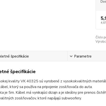
Dos
5,
4,87
Číslo p
Výrobc
etné špecifikácie
Parametre
tné špecifikácie
sokej kvality VK 40325 sú vyrobené z vysokokvalitných materi
kábel, ktorý sa používa na pripojenie zosilňovača do auta.
la je 5m. Kábel má vynikajúci dizajn a je ideálny pre prenos čis
alitných zosilňovačov, ktoré napájajú subwoofery.