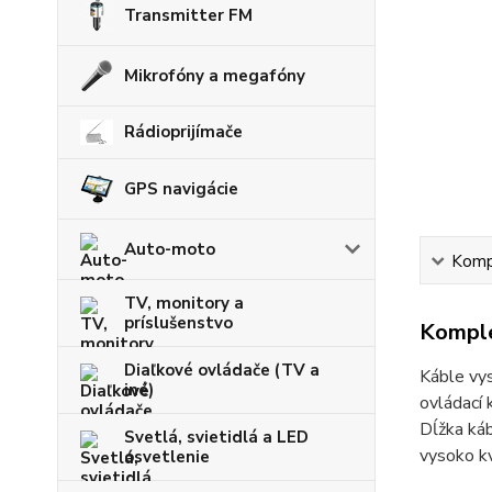
Transmitter FM
Mikrofóny a megafóny
Rádioprijímače
GPS navigácie
Auto-moto
Kompl
TV, monitory a
príslušenstvo
Komple
Diaľkové ovládače (TV a
Káble vy
iné)
ovládací 
Dĺžka káb
Svetlá, svietidlá a LED
vysoko kv
osvetlenie