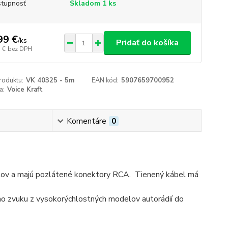
tupnosť
Skladom 1 ks
99 €
/
ks
Pridať do košíka
 €
bez DPH
roduktu:
VK 40325 - 5m
EAN kód:
5907659700952
a:
Voice Kraft
Komentáre
0
álov a majú pozlátené konektory RCA. Tienený kábel má
tého zvuku z vysokorýchlostných modelov autorádií do