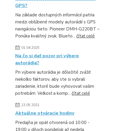
GPS?
Na základe dostupných informácií patria
medzi obľúbené modely autorádií s GPS
navigáciou tieto: Pioneer DMH-G220BT –
Ponúka kvalitný zvuk, Blueto...
čítať celé
01.04.2025
Na čo si dať pozor pri výbere
autorádia?
Pri výbere autorádia je dôležité zvážiť
niekoľko faktorov, aby ste si vybrali
zariadenie, ktoré bude vyhovovať vašim
potrebám: Veľkosť a komp...
čítať celé
23.05.2021
Aktuálne otváracie hodiny
Predajňa je opäť otvorená od 10:00 -
19:00 v dňoch pondelok až nedeľa.