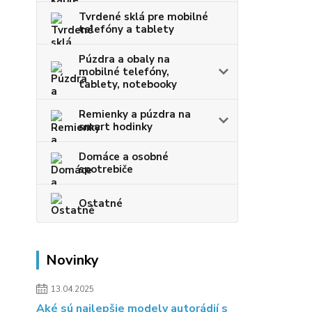
Tvrdené sklá pre mobilné
telefóny a tablety
Púzdra a obaly na
mobilné telefóny,
tablety, notebooky
Remienky a púzdra na
smart hodinky
Domáce a osobné
spotrebiče
Ostatné
Novinky
13.04.2025
Aké sú najlepšie modely autorádií s