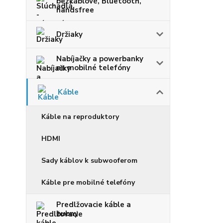
bezkáblové, Bluetooth,
handsfree
Držiaky
Nabíjačky a powerbanky
na mobilné telefóny
Káble
Káble na reproduktory
HDMI
Sady káblov k subwooferom
Káble pre mobilné telefóny
Predlžovacie káble a
bubny