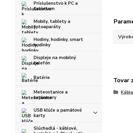
Príslušenstvo k PC a
tabletom
Param
Mobily, tablety a
fotoaparáty
Výrob
Hodiny, hodinky, smart
hodinky
Displeje na mobilný
telefón
Batérie
Tovar 
Meteostanice a
Kábl
teplomery
USB kľúče a pamäťové
karty
Slúchadlá - káblové,