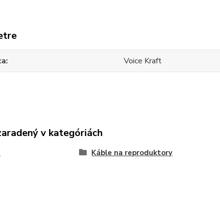
etre
ca
Voice Kraft
zaradený v kategóriách
e
Káble na reproduktory