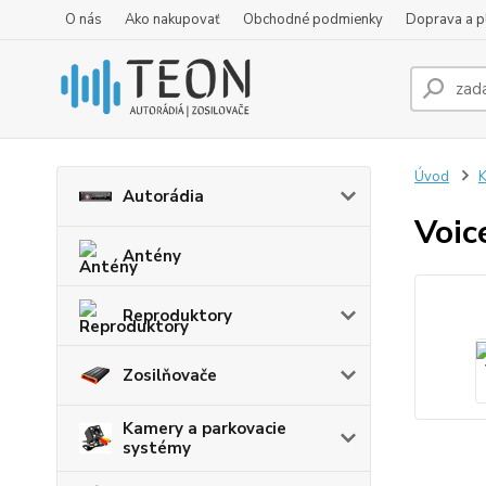
O nás
Ako nakupovať
Obchodné podmienky
Doprava a p
Úvod
K
Autorádia
Voic
Antény
Reproduktory
Zosilňovače
Kamery a parkovacie
systémy