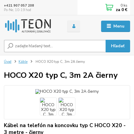
0
ks
+421 907 057 208
za
0 €
Po-Ne, 10-19 hod
Menu
Hľadať
Úvod
Káble
HOCO X20 typ C, 3m 2A čierny
HOCO X20 typ C, 3m 2A čierny
Kábel na telefón na koncovku typ C HOCO X20 -
3 metre - čierny