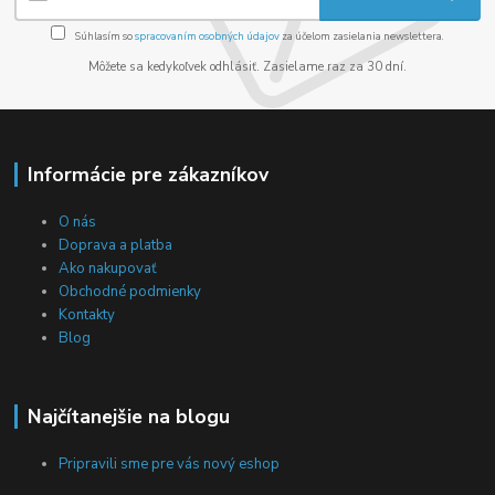
Súhlasím so
spracovaním osobných údajov
za účelom zasielania newslettera.
Môžete sa kedykoľvek odhlásiť. Zasielame raz za 30 dní.
Informácie pre zákazníkov
O nás
Doprava a platba
Ako nakupovať
Obchodné podmienky
Kontakty
Blog
Najčítanejšie na blogu
Pripravili sme pre vás nový eshop