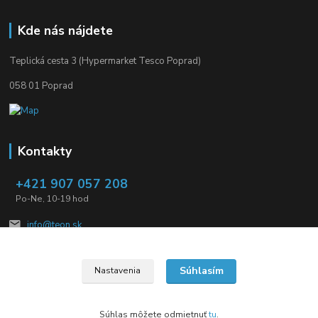
Kde nás nájdete
Teplická cesta 3 (Hypermarket Tesco Poprad)
058 01 Poprad
Kontakty
+421 907 057 208
Po-Ne, 10-19 hod
info@teon.sk
Súhlasím
Nastavenia
Súhlas môžete odmietnuť
tu
.