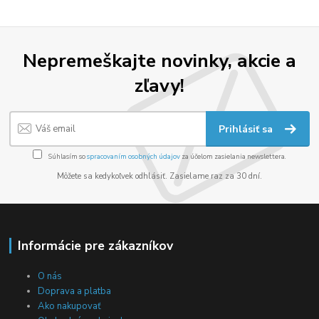
Nepremeškajte novinky, akcie a
zľavy!
Prihlásiť sa
Súhlasím so
spracovaním osobných údajov
za účelom zasielania newslettera.
Môžete sa kedykoľvek odhlásiť. Zasielame raz za 30 dní.
Informácie pre zákazníkov
O nás
Doprava a platba
Ako nakupovať