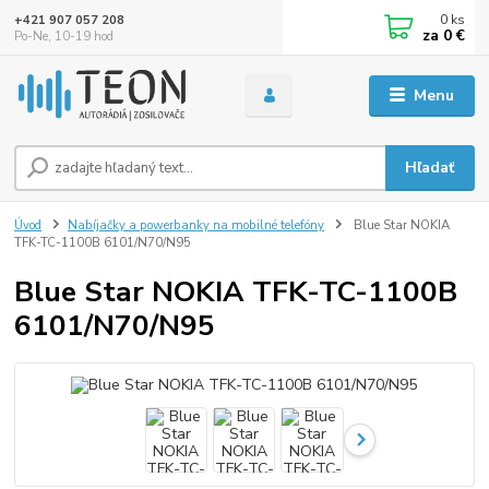
0
ks
+421 907 057 208
za
0 €
Po-Ne, 10-19 hod
Menu
Hľadať
Úvod
Nabíjačky a powerbanky na mobilné telefóny
Blue Star NOKIA
TFK-TC-1100B 6101/N70/N95
Blue Star NOKIA TFK-TC-1100B
6101/N70/N95