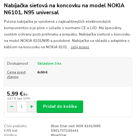
Nabíjačka sieťová na koncovku na model NOKIA
N6101, N95 universal
Pulzná nabíjačka je vyrobená z najkvalitnejších elektronických
komponentov a je plne v súlade s normami CE a LVD. Má špeciálny
systém ochrany proti prehriatiu a prepätiu. Nabíjačka sieťová s koncovku
na mobil NOKIA 6101/N95 a podobné. Nabíjačka sa skladá z adaptéra s
káblom na koncovku na NOKIA 6101...
celý popis
Dostupnosť
Skladom 3 ks
Cena pred
6,99 €
zľavou
5,99 €
/
ks
4,87 €
bez DPH
Pridať do košíka
Číslo produktu:
Blue Star sieť. NOK 6101/N95
EAN kód:
5901737104441
Výrobca:
BlueStar