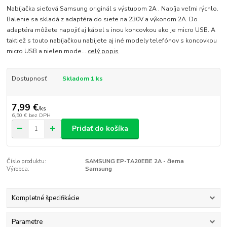
Nabíjačka sieťová Samsung originál s výstupom 2A . Nabíja veľmi rýchlo.
Balenie sa skladá z adaptéra do siete na 230V a výkonom 2A. Do
adaptéra môžete napojiť aj kábel s inou koncovkou ako je micro USB. A
taktiež s touto nabíjačkou nabijete aj iné modely telefónov s koncovkou
micro USB a nielen mode...
celý popis
Dostupnosť
Skladom 1 ks
7,99 €
/
ks
6,50 €
bez DPH
Pridať do košíka
Číslo produktu:
SAMSUNG EP-TA20EBE 2A - čierna
Výrobca:
Samsung
Kompletné špecifikácie
Parametre