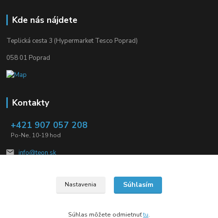
Kde nás nájdete
Teplická cesta 3 (Hypermarket Tesco Poprad)
058 01 Poprad
Kontakty
+421 907 057 208
Po-Ne, 10-19 hod
info@teon.sk
Súhlasím
Nastavenia
Súhlas môžete odmietnuť
tu
.