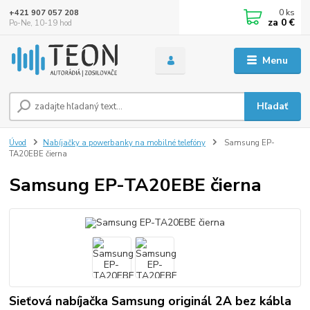
0
ks
+421 907 057 208
za
0 €
Po-Ne, 10-19 hod
Menu
Hľadať
Úvod
Nabíjačky a powerbanky na mobilné telefóny
Samsung EP-
TA20EBE čierna
Samsung EP-TA20EBE čierna
Sieťová nabíjačka Samsung originál 2A bez kábla