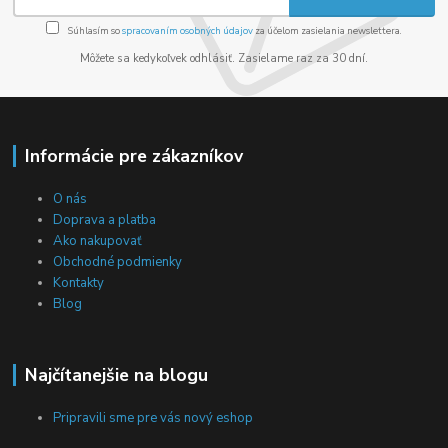
Súhlasím so
spracovaním osobných údajov
za účelom zasielania newslettera.
Môžete sa kedykoľvek odhlásiť. Zasielame raz za 30 dní.
Informácie pre zákazníkov
O nás
Doprava a platba
Ako nakupovať
Obchodné podmienky
Kontakty
Blog
Najčítanejšie na blogu
Pripravili sme pre vás nový eshop