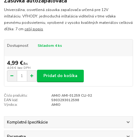
Zásuvka autozapaľovača
Univerzálna, osvetlená zásuvka zapaľovača určená pre 12V
inštaláciu. VÝHODY: jednoduchá inštalácia viditeľná v tme vďaka
pevnému podsvieteniu, vyrobené z vysoko kvalitných materiálov celková
dĺžka: 7 cm
celý popis
Dostupnosť
Skladom 4 ks
4,99 €
/
ks
4,06 €
bez DPH
Pridať do košíka
Číslo produktu:
AMiO AMI-01259 CLI-02
EAN kód:
5903293012598
Výrobca:
AMIO
Kompletné špecifikácie
Parametre