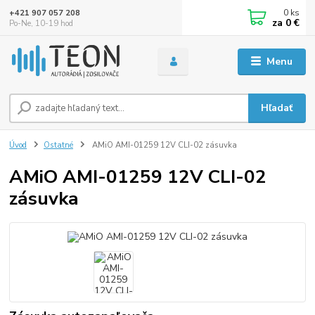
0
ks
+421 907 057 208
za
0 €
Po-Ne, 10-19 hod
Menu
Hľadať
Úvod
Ostatné
AMiO AMI-01259 12V CLI-02 zásuvka
AMiO AMI-01259 12V CLI-02
zásuvka