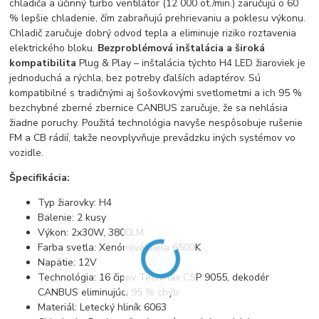
chladiča a účinný turbo ventilátor (12 000 ot./min.) zaručujú o 60
% lepšie chladenie, čím zabraňujú prehrievaniu a poklesu výkonu.
Chladič zaručuje dobrý odvod tepla a eliminuje riziko roztavenia
elektrického bloku.
Bezproblémová inštalácia a široká
kompatibilita
Plug & Play – inštalácia týchto H4 LED žiaroviek je
jednoduchá a rýchla, bez potreby ďalších adaptérov. Sú
kompatibilné s tradičnými aj šošovkovými svetlometmi a ich 95 %
bezchybné zberné zbernice CANBUS zaručuje, že sa nehlásia
žiadne poruchy.
Použitá technológia navyše nespôsobuje rušenie
FM a CB rádií, takže neovplyvňuje prevádzku iných systémov vo
vozidle.
Špecifikácia:
Typ žiarovky: H4
Balenie: 2 kusy
Výkon: 2x30W, 3800LM
Farba svetla: Xenónová biela 6500K
Napätie: 12V
Technológia: 16 čipov TechMax CSP 9055, dekodér
CANBUS eliminujúci 95 % chýb
Materiál: Letecký hliník 6063