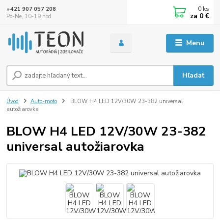
0
ks
+421 907 057 208
za
0 €
Po-Ne, 10-19 hod
Menu
Hľadať
Úvod
Auto-moto
BLOW H4 LED 12V/30W 23-382 universal
autožiarovka
BLOW H4 LED 12V/30W 23-382
universal autožiarovka