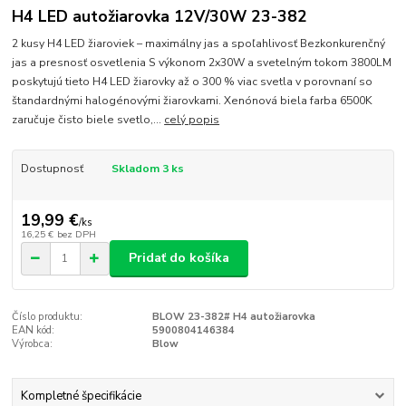
H4 LED autožiarovka 12V/30W 23-382
2 kusy H4 LED žiaroviek – maximálny jas a spoľahlivosť Bezkonkurenčný
jas a presnosť osvetlenia S výkonom 2x30W a svetelným tokom 3800LM
poskytujú tieto H4 LED žiarovky až o 300 % viac svetla v porovnaní so
štandardnými halogénovými žiarovkami. Xenónová biela farba 6500K
zaručuje čisto biele svetlo,...
celý popis
Dostupnosť
Skladom 3 ks
19,99 €
/
ks
16,25 €
bez DPH
Pridať do košíka
Číslo produktu:
BLOW 23-382# H4 autožiarovka
EAN kód:
5900804146384
Výrobca:
Blow
Kompletné špecifikácie