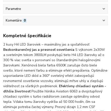
Parametre
Komentáre
0
Kompletné špecifikácie
2 kusy H4 LED žiaroviek – maximálny jas a spoľahlivosť
Bezkonkurenčný jas a presnosť osvetlenia
S výkonom 2x30W
a svetelným tokom 3800LM poskytujú tieto H4 LED žiarovky až o
300 % viac svetla v porovnaní so štandardnými halogénovými
žiarovkami. Xenónová biela farba 6500K zaručuje čisto biele
svetlo, ktoré nemení farbu a eliminuje efekt prepálenia.
Optimálne
usporiadanie LED diód a 360° svetelný efekt zabezpečujú
rovnomerné osvetlenie vozovky, eliminujú mŕtve uhly a zlepšujú
viditeľnosť za všetkých podmienok.
Efektívny chladiaci systém -
dlhšia životnosť
Použitie hliníka Aviation 6063 a dvojstupňový
chladiaci systém s turbo radiátorom zaisťuje optimálny odvod
tepla. Vďaka tomu žiarovky vydržia až 50 000 hodín, čím sa
eliminuje potreba častej výmeny.
Presný dizajn 1,2 mm CSF