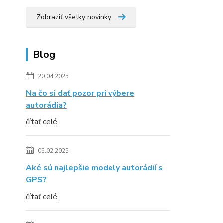
Zobraziť všetky novinky
Blog
20.04.2025
Na čo si dať pozor pri výbere
autorádia?
čítať celé
05.02.2025
Aké sú najlepšie modely autorádií s
GPS?
čítať celé