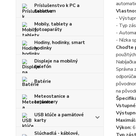
automatic
Príslušenstvo k PC a
Vlastno
tabletom
- Výstupn
Mobily, tablety a
- Typ zás
fotoaparáty
- Automat
- Nízka s
Hodiny, hodinky, smart
Choďte 
hodinky
použitých
Displeje na mobilný
Nabíjačka
telefón
Správna z
odporúča
Batérie
pôvodnom 
na pôvodn
Meteostanice a
Špecifiká
teplomery
Vstupné 
Výstupn
USB kľúče a pamäťové
Maximál
karty
Výkon:
6
Slúchadlá - káblové,
Typ zást