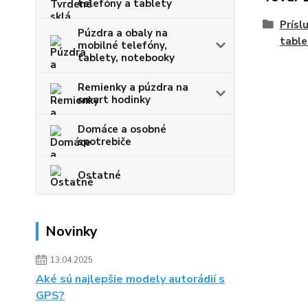
telefóny a tablety
Prísl
Púzdra a obaly na
tabl
mobilné telefóny,
tablety, notebooky
Remienky a púzdra na
smart hodinky
Domáce a osobné
spotrebiče
Ostatné
Novinky
13.04.2025
Aké sú najlepšie modely autorádií s
GPS?