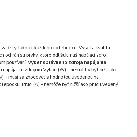
revádzky takmer každého notebooku. Vysoká kvalita
chrán sú prvky, ktoré odlišujú náš napájací zdroj.
om používaní.
Výber správneho zdroja napájania
m napájacím zdrojom Výkon (W) - nemal by byť nižší ako
V) - musí sa zhodovať s hodnotou uvedenou na
otebooku. Prúd (A) - nemôže byť nižší ako prúd uvedený