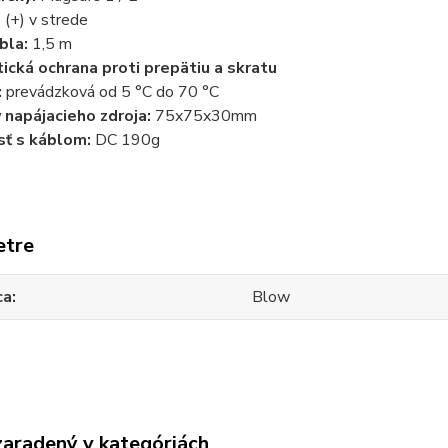
:
(+) v strede
bla:
1,5 m
cká ochrana proti prepätiu a skratu
:
prevádzková od 5 °C do 70 °C
napájacieho zdroja:
75x75x30mm
ť s káblom:
DC 190g
etre
ca
Blow
zaradený v kategóriách