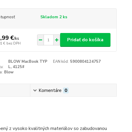
tupnosť
Skladom 2 ks
,99 €
/
ks
Pridať do košíka
81 €
bez DPH
BLOW MacBook TYP
EAN kód:
5900804124757
u:
L, 4125#
a:
Blow
Komentáre
0
ený z vysoko kvalitných materiálov so zabudovanou