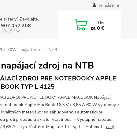
Prihlásenie
e si rady? Zavolajte.
0
ks
 907 057 208
za
0 €
 10-19 hod
 L 60W napájací zdroj na NTB
apájací zdroj na NTB
ÁJACÍ ZDROJ PRE NOTEBOOKY APPLE
BOOK TYP L 4125
ACÍ ZDROJ PRE NOTEBOOKY APPLE MACBOOK Napájací
pre notebook Apple MacBook 16,5 V / 3,65 A 60 W vyrobený z
 kvalitných materiálov so zabudovanou automatickou
ou proti prepätiu a skratu. Vlastnosti: - Výstupné napätie:
 / 3,65 A - Typ zástrčky: Magsafe 1 / Typ L - Automat...
celý