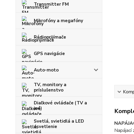
Transmitter FM
Mikrofóny a megafóny
Rádioprijímače
GPS navigácie
Auto-moto
TV, monitory a
príslušenstvo
Kompl
Diaľkové ovládače (TV a
iné)
Komple
Svetlá, svietidlá a LED
NAPÁJA
osvetlenie
Napájací