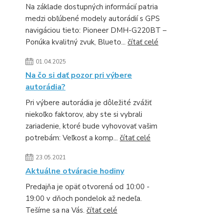
Na základe dostupných informácií patria
medzi obľúbené modely autorádií s GPS
navigáciou tieto: Pioneer DMH-G220BT –
Ponúka kvalitný zvuk, Blueto...
čítať celé
01.04.2025
Na čo si dať pozor pri výbere
autorádia?
Pri výbere autorádia je dôležité zvážiť
niekoľko faktorov, aby ste si vybrali
zariadenie, ktoré bude vyhovovať vašim
potrebám: Veľkosť a komp...
čítať celé
23.05.2021
Aktuálne otváracie hodiny
Predajňa je opäť otvorená od 10:00 -
19:00 v dňoch pondelok až nedeľa.
Tešíme sa na Vás.
čítať celé