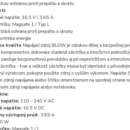
kou ochranou proti prepätiu a skratu.
sti
:
é napätie: 16,5 V / 3,65 A
trčky: Magsafe 1 / Typ L
ická ochrana proti prepätiu a skratu
potreba energie
po kvalite
Napájací zdroj BLOW je zárukou dlhej a bezpečnej p
 komponentov, dokonale zladená zástrčka a množstvo pokročilých o
 zaisťuje bezporuchovú prevádzku aj pri nepretržitom a intenzívn
ástrčka - tvar a veľkosť zástrčky musia byť identické s pôvodný
ný výrobcom, pokojne použite zdroj s vyšším výkonom. Napätie (
zdroji napájania alebo štítku umiestnenom na spodnej strane n
om zdroji napájania alebo notebooku.
cia:
napätie:
110 – 240 V AC
é napätie:
16,5 V DC
ny výstupný prúd:
3,65 A
0 W
rčky:
Magsafe 1 / L