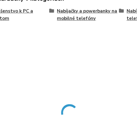
ušenstvo k PC a
Nabíjačky a powerbanky na
Nabí
etom
mobilné telefóny
tele