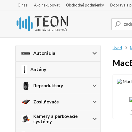
O nás
Ako nakupovať
Obchodné podmienky
Doprava a p
Úvod
N
Autorádia
MacB
Antény
Reproduktory
Zosilňovače
Kamery a parkovacie
systémy