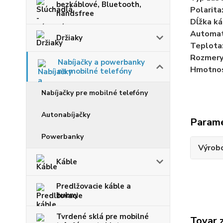
bezkáblové, Bluetooth,
Polarita
handsfree
Dĺžka ká
Automati
Držiaky
Teplota
Rozmery 
Nabíjačky a powerbanky
Hmotnos
na mobilné telefóny
Nabíjačky pre mobilné telefóny
Autonabíjačky
Param
Powerbanky
Výrob
Káble
Predlžovacie káble a
bubny
Tvrdené sklá pre mobilné
Tovar 