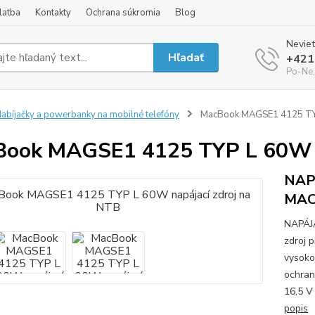
latba
Kontakty
Ochrana súkromia
Blog
Neviet
Hľadať
+421
Po-Ne,
abíjačky a powerbanky na mobilné telefóny
MacBook MAGSE1 4125 TYP
ook MAGSE1 4125 TYP L 60W n
NAP
MAC
NAPÁJ
zdroj 
vysoko
ochran
16,5 V
popis