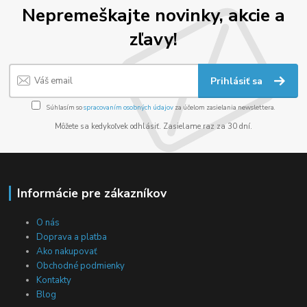
Nepremeškajte novinky, akcie a
zľavy!
Prihlásiť sa
Súhlasím so
spracovaním osobných údajov
za účelom zasielania newslettera.
Môžete sa kedykoľvek odhlásiť. Zasielame raz za 30 dní.
Informácie pre zákazníkov
O nás
Doprava a platba
Ako nakupovať
Obchodné podmienky
Kontakty
Blog