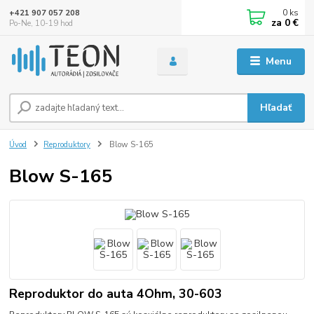
0
ks
+421 907 057 208
za
0 €
Po-Ne, 10-19 hod
Menu
Hľadať
Úvod
Reproduktory
Blow S-165
Blow S-165
Reproduktor do auta 4Ohm, 30-603