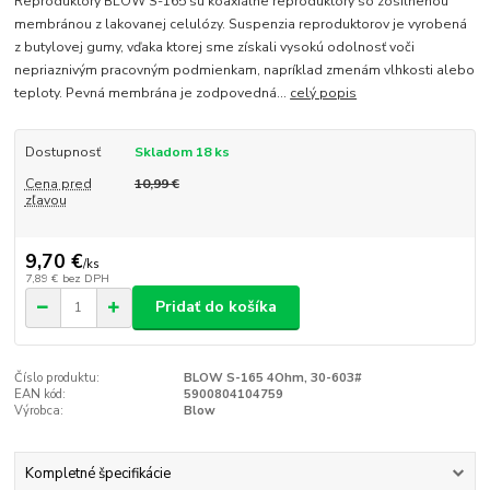
Reproduktory BLOW S-165 sú koaxiálne reproduktory so zosilnenou
membránou z lakovanej celulózy. Suspenzia reproduktorov je vyrobená
z butylovej gumy, vďaka ktorej sme získali vysokú odolnosť voči
nepriaznivým pracovným podmienkam, napríklad zmenám vlhkosti alebo
teploty. Pevná membrána je zodpovedná...
celý popis
Dostupnosť
Skladom 18 ks
Cena pred
10,99 €
zľavou
9,70 €
/
ks
7,89 €
bez DPH
Pridať do košíka
Číslo produktu:
BLOW S-165 4Ohm, 30-603#
EAN kód:
5900804104759
Výrobca:
Blow
Kompletné špecifikácie