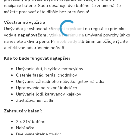
nabíjanie batérie. Sada obsahuje dve batérie, čo znamená, že
môžete pracovať ešte dlhšie bez prerušenia!
Všestranné využitie
Umývačka je vybavená
rôznymi tryskami
na reguláciu prietoku
vody a
napeňovačom
, vďaka ktorému na umývané povrchy ľahko
nanesiete aktívnu penu.
Prietok vody 3,5 l/min
umožňuje rýchle
a efektívne odstránenie nečistôt.
Kde to bude fungovať najlepšie?
Umývanie áut, bicyklov, motocyklov
Čistenie fasád, terás, chodníkov
Umývanie záhradného nábytku, grilov, náradia
Upratovanie po rekonštrukciách
Umývanie lodí, karavanov, kajakov
Zavlažovanie rastlín
Zahrnuté v balení:
2 x 21V batérie
Nabíjačka
Dve vymeniteľné trysky