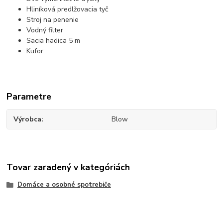
Hliníková predlžovacia tyč
Stroj na penenie
Vodný filter
Sacia hadica 5 m
Kufor
Parametre
Výrobca
Blow
Tovar zaradený v kategóriách
Domáce a osobné spotrebiče