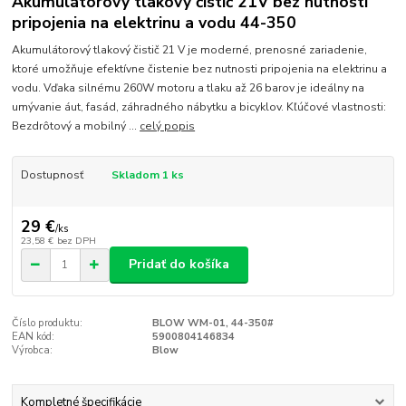
Akumulátorový tlakový čistič 21V bez nutnosti
pripojenia na elektrinu a vodu 44-350
Akumulátorový tlakový čistič 21 V je moderné, prenosné zariadenie,
ktoré umožňuje efektívne čistenie bez nutnosti pripojenia na elektrinu a
vodu. Vďaka silnému 260W motoru a tlaku až 26 barov je ideálny na
umývanie áut, fasád, záhradného nábytku a bicyklov. Kľúčové vlastnosti:
Bezdrôtový a mobilný ...
celý popis
Dostupnosť
Skladom 1 ks
29 €
/
ks
23,58 €
bez DPH
Pridať do košíka
Číslo produktu:
BLOW WM-01, 44-350#
EAN kód:
5900804146834
Výrobca:
Blow
Kompletné špecifikácie