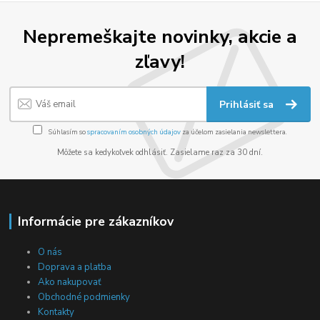
Nepremeškajte novinky, akcie a
zľavy!
Prihlásiť sa
Súhlasím so
spracovaním osobných údajov
za účelom zasielania newslettera.
Môžete sa kedykoľvek odhlásiť. Zasielame raz za 30 dní.
Informácie pre zákazníkov
O nás
Doprava a platba
Ako nakupovať
Obchodné podmienky
Kontakty