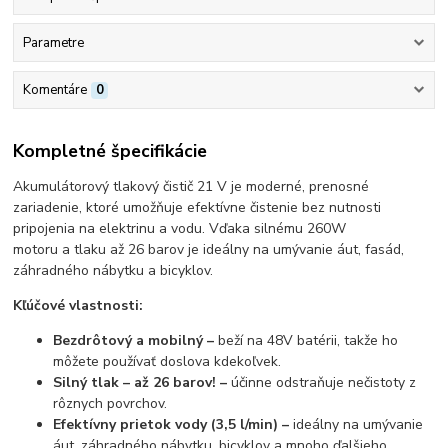
Parametre
Komentáre
0
Kompletné špecifikácie
Akumulátorový tlakový čistič 21
V
je moderné, prenosné
zariadenie, ktoré umožňuje efektívne čistenie bez nutnosti
pripojenia na elektrinu a vodu. Vďaka
silnému 260W
motoru
a
tlaku až 26 barov
je ideálny na umývanie áut, fasád,
záhradného nábytku a bicyklov.
Kľúčové vlastnosti:
Bezdrôtový a mobilný –
beží na 48V batérii, takže ho
môžete používať doslova kdekoľvek.
Silný tlak – až 26 barov! –
účinne odstraňuje nečistoty z
rôznych povrchov.
Efektívny prietok vody (3,5 l/min) –
ideálny na umývanie
áut, záhradného nábytku, bicyklov a mnoho ďalšieho.