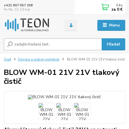
0
ks
+421 907 057 208
za
0 €
Po-Ne, 10-19 hod
Menu
Hľadať
Úvod
Domáce a osobné spotrebiče
BLOW WM-01 21V 21V tlakový čistič
BLOW WM-01 21V 21V tlakový
čistič