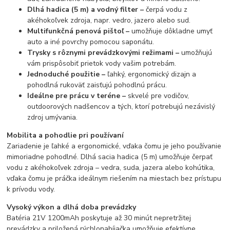
Dlhá hadica (5 m) a vodný filter –
čerpá vodu z
akéhokoľvek zdroja, napr. vedro, jazero alebo sud.
Multifunkčná penová pištoľ –
umožňuje dôkladne umyť
auto a iné povrchy pomocou saponátu.
Trysky s rôznymi prevádzkovými režimami –
umožňujú
vám prispôsobiť prietok vody vašim potrebám.
Jednoduché použitie –
ľahký, ergonomický dizajn a
pohodlná rukoväť zaisťujú pohodlnú prácu.
Ideálne pre prácu v teréne –
skvelé pre vodičov,
outdoorových nadšencov a tých, ktorí potrebujú nezávislý
zdroj umývania.
Mobilita a pohodlie pri používaní
Zariadenie je ľahké a ergonomické, vďaka čomu je jeho používanie
mimoriadne pohodlné. Dlhá sacia hadica (5 m) umožňuje čerpať
vodu z akéhokoľvek zdroja – vedra, suda, jazera alebo kohútika,
vďaka čomu je práčka ideálnym riešením na miestach bez prístupu
k prívodu vody.
Vysoký výkon a dlhá doba prevádzky
Batéria 21V 1200mAh poskytuje až 30 minút nepretržitej
prevádzky a priložená rýchlonabíjačka umožňuje efektívne