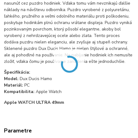
nasunúť cez puzdro hodiniek. Vďaka tomu vám nevznikajú ďalšie
náklady na návštevu odborníka. Puzdro vyrobené z polyuretánu,
ľahkého, pružného a veľmi odolného materiálu proti poškodeniu,
poskytuje hodinkám plnú ochranu vrátane displeja.
Puzdro vyniká
pozinkovaným povrchom, ktorý pôsobí elegantne, akoby bol
vyrobený z nehrdzavejúcej ocele alebo zlata. Tento proces
dodáva puzdru nielen eleganciu, ale zvyšuje aj stupeň ochrany.
Sklenené puzdro Dux Ducis Hamo je nielen štýlové a ochranné,
ale aj pohodlné na používanie. Na nabíjanie hodiniek ich nemusíte
zložiť, vďaka čomu je používanie zariadenia ešte jednoduchšie.
Špecifikácia:
Model:
Dux Ducis Hamo
Materiál:
PC
Kompatibilita:
Apple Watch
Apple WATCH ULTRA 49mm
Parametre