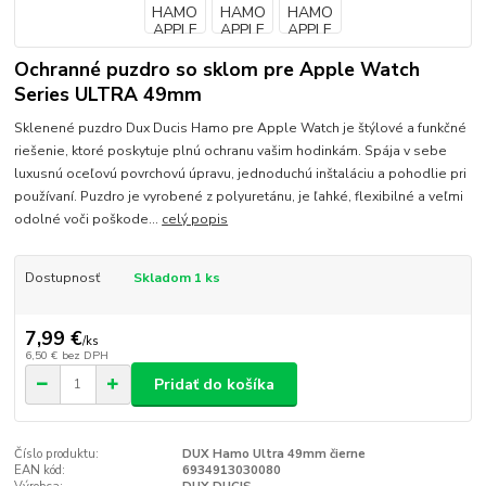
Ochranné puzdro so sklom pre Apple Watch
Series ULTRA 49mm
Sklenené puzdro Dux Ducis Hamo pre Apple Watch je štýlové a funkčné
riešenie, ktoré poskytuje plnú ochranu vašim hodinkám. Spája v sebe
luxusnú oceľovú povrchovú úpravu, jednoduchú inštaláciu a pohodlie pri
používaní. Puzdro je vyrobené z polyuretánu, je ľahké, flexibilné a veľmi
odolné voči poškode...
celý popis
Dostupnosť
Skladom 1 ks
7,99 €
/
ks
6,50 €
bez DPH
Pridať do košíka
Číslo produktu:
DUX Hamo Ultra 49mm čierne
EAN kód:
6934913030080