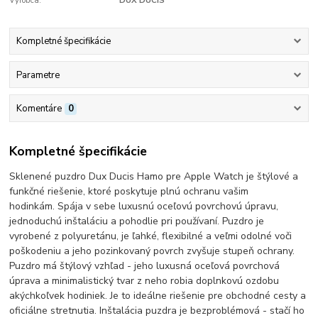
Výrobca:
DUX DUCIS
Kompletné špecifikácie
Parametre
Komentáre
0
Kompletné špecifikácie
Sklenené puzdro Dux Ducis Hamo pre Apple Watch je štýlové a
funkčné riešenie, ktoré poskytuje plnú ochranu vašim
hodinkám. Spája v sebe luxusnú oceľovú povrchovú úpravu,
jednoduchú inštaláciu a pohodlie pri používaní. Puzdro je
vyrobené z polyuretánu, je ľahké, flexibilné a veľmi odolné voči
poškodeniu a jeho pozinkovaný povrch zvyšuje stupeň ochrany.
Puzdro má štýlový vzhľad - jeho luxusná oceľová povrchová
úprava a minimalistický tvar z neho robia doplnkovú ozdobu
akýchkoľvek hodiniek. Je to ideálne riešenie pre obchodné cesty a
oficiálne stretnutia.
Inštalácia puzdra je bezproblémová - stačí ho