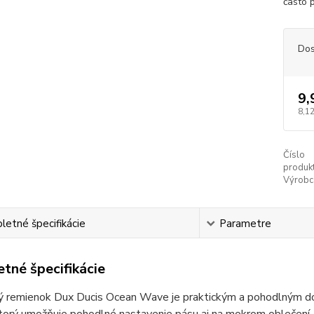
často 
Dos
9,
8,12
Číslo
produkt
Výrobc
etné špecifikácie
Parametre
tné špecifikácie
vý remienok Dux Ducis Ocean Wave je praktickým a pohodlným d