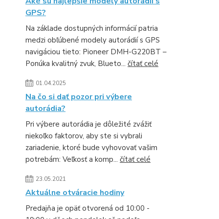
Aké sú najlepšie modely autorádií s
GPS?
Na základe dostupných informácií patria
medzi obľúbené modely autorádií s GPS
navigáciou tieto: Pioneer DMH-G220BT –
Ponúka kvalitný zvuk, Blueto...
čítať celé
01.04.2025
Na čo si dať pozor pri výbere
autorádia?
Pri výbere autorádia je dôležité zvážiť
niekoľko faktorov, aby ste si vybrali
zariadenie, ktoré bude vyhovovať vašim
potrebám: Veľkosť a komp...
čítať celé
23.05.2021
Aktuálne otváracie hodiny
Predajňa je opäť otvorená od 10:00 -