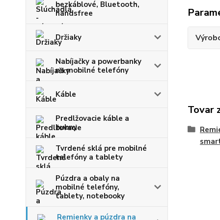
bezkáblové, Bluetooth,
Param
handsfree
Držiaky
Výrob
Nabíjačky a powerbanky
na mobilné telefóny
Káble
Tovar 
Predlžovacie káble a
bubny
Remie
smart
Tvrdené sklá pre mobilné
telefóny a tablety
Púzdra a obaly na
mobilné telefóny,
tablety, notebooky
Remienky a púzdra na