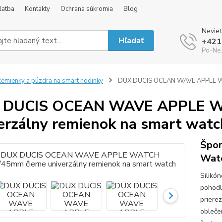
latba
Kontakty
Ochrana súkromia
Blog
Neviet
Hľadať
+421
Po-Ne,
emienky a púzdra na smart hodinky
DUX DUCIS OCEAN WAVE APPLE WAT
 DUCIS OCEAN WAVE APPLE WA
erzálny remienok na smart watc
Špor
Wat
Silikó
pohodl
priere
obleče