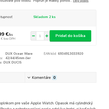
používate pod vodou. Popruh je mäkký, pohod...
celý popis
tupnosť
Skladom 2 ks
99 €
/
ks
Pridať do košíka
 €
bez DPH
DUX Ocean Wave
EAN kód:
6934913033920
u:
42/44/45mm čier
a:
DUX DUCIS
Komentáre
0
oplnkom pre vaše Apple Watch. Opasok má cylindrický