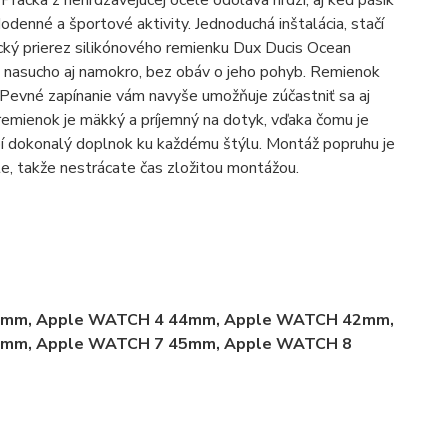
racka z nehrdzavejúcej ocele odoláva hrdzi, aj keď pásik
denné a športové aktivity. Jednoduchá inštalácia, stačí
rický prierez silikónového remienku Dux Ducis Ocean
 nasucho aj namokro, bez obáv o jeho pohyb. Remienok
 Pevné zapínanie vám navyše umožňuje zúčastniť sa aj
ý remienok je mäkký a príjemný na dotyk, vďaka čomu je
obí dokonalý doplnok ku každému štýlu. Montáž popruhu je
e, takže nestrácate čas zložitou montážou.
8mm, Apple WATCH 4 44mm, Apple WATCH 42mm,
mm, Apple WATCH 7 45mm, Apple WATCH 8