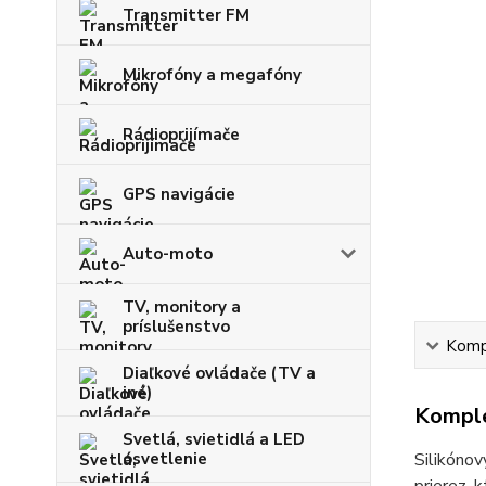
Transmitter FM
Mikrofóny a megafóny
Rádioprijímače
GPS navigácie
Auto-moto
TV, monitory a
príslušenstvo
Kompl
Diaľkové ovládače (TV a
iné)
Komple
Svetlá, svietidlá a LED
osvetlenie
Silikóno