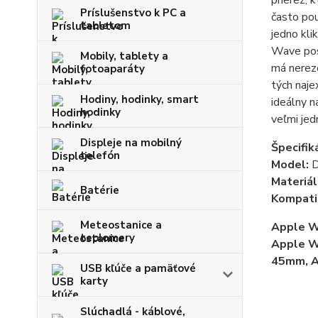
prierez, 
Príslušenstvo k PC a
často pou
tabletom
jedno kli
Wave pos
Mobily, tablety a
má nerezo
fotoaparáty
tých naje
Hodiny, hodinky, smart
ideálny n
hodinky
veľmi jed
Displeje na mobilný
Špecifiká
telefón
Model:
D
Materiál
Batérie
Kompatib
Meteostanice a
Apple 
teplomery
Apple 
45mm, A
USB kľúče a pamäťové
karty
Slúchadlá - káblové,