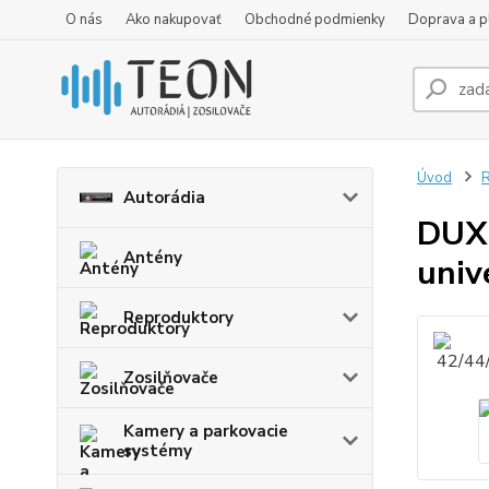
O nás
Ako nakupovať
Obchodné podmienky
Doprava a p
Úvod
R
Autorádia
DUX
Antény
univ
Reproduktory
Zosilňovače
Kamery a parkovacie
systémy