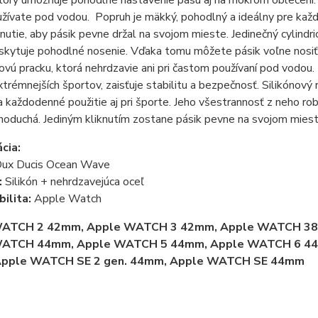
ktorý umožňuje pohodlné nastavenie pásu aj na mokrom oblečení. P
žívate pod vodou. Popruh je mäkký, pohodlný a ideálny pre každo
knutie, aby pásik pevne držal na svojom mieste. Jedinečný cylind
kytuje pohodlné nosenie. Vďaka tomu môžete pásik voľne nosiť
vú pracku, ktorá nehrdzavie ani pri častom používaní pod vodou.
xtrémnejších športov, zaisťuje stabilitu a bezpečnosť. Silikónov
a každodenné použitie aj pri športe. Jeho všestrannosť z neho r
noduchá. Jediným kliknutím zostane pásik pevne na svojom miest
cia:
ux Ducis Ocean Wave
:
Silikón + nehrdzavejúca oceľ
ilita:
Apple Watch
WATCH 2 42mm, Apple WATCH 3 42mm, Apple WATCH 3
WATCH 44mm, Apple WATCH 5 44mm, Apple WATCH 6 44
pple WATCH SE 2 gen. 44mm, Apple WATCH SE 44mm