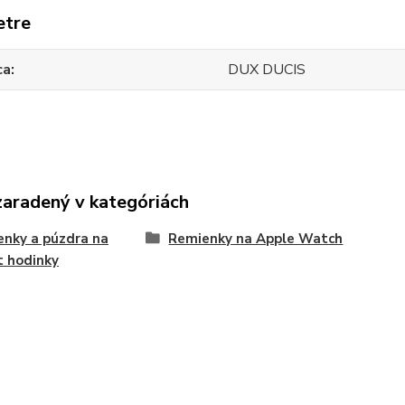
etre
ca
DUX DUCIS
zaradený v kategóriách
nky a púzdra na
Remienky na Apple Watch
 hodinky