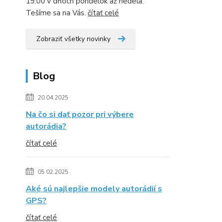
19:00 v dňoch pondelok až nedeľa.
Tešíme sa na Vás.
čítať celé
Zobraziť všetky novinky
Blog
20.04.2025
Na čo si dať pozor pri výbere
autorádia?
čítať celé
05.02.2025
Aké sú najlepšie modely autorádií s
GPS?
čítať celé