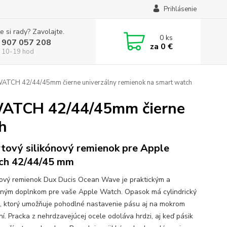
Prihlásenie
e si rady? Zavolajte.
0
ks
 907 057 208
za
0 €
 10-19 hod
CH 42/44/45mm čierne univerzálny remienok na smart watch
TCH 42/44/45mm čierne
h
tový silikónový remienok pre Apple
ch 42/44/45 mm
nový remienok Dux Ducis Ocean Wave je praktickým a
ným doplnkom pre vaše Apple Watch. Opasok má cylindrický
z, ktorý umožňuje pohodlné nastavenie pásu aj na mokrom
ní. Pracka z nehrdzavejúcej ocele odoláva hrdzi, aj keď pásik