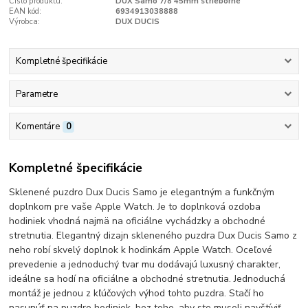
Číslo produktu:
DUX Samo 7/8 45mm strieborné
EAN kód:
6934913038888
Výrobca:
DUX DUCIS
Kompletné špecifikácie
Parametre
Komentáre
0
Kompletné špecifikácie
Sklenené puzdro Dux Ducis Samo je elegantným a funkčným
doplnkom pre vaše Apple Watch. Je to doplnková ozdoba
hodiniek vhodná najmä na oficiálne vychádzky a obchodné
stretnutia. Elegantný dizajn skleneného puzdra Dux Ducis Samo z
neho robí skvelý doplnok k hodinkám Apple Watch. Oceľové
prevedenie a jednoduchý tvar mu dodávajú luxusný charakter,
ideálne sa hodí na oficiálne a obchodné stretnutia. Jednoduchá
montáž je jednou z kľúčových výhod tohto puzdra. Stačí ho
nasunúť na puzdro hodiniek, bez toho, aby ste museli navštíviť