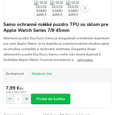
Samo ochranné mäkké puzdro TPU so sklom pre
Apple Watch Series 7/8 45mm
Sklenené puzdro Dux Ducis Samo je elegantným a funkčným doplnkom
pre vaše Apple Watch. Je to doplnková ozdoba hodiniek vhodná najmä
na oficiálne vychádzky a obchodné stretnutia. Elegantný dizajn
skleneného puzdra Dux Ducis Samo z neho robí skvelý doplnok k
hodinkám Apple Watch. Oceľové prevedenie a ...
celý popis
Dostupnosť
Skladom 3 ks
7,99 €
/
ks
6,50 €
bez DPH
Pridať do košíka