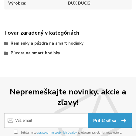
Výrobca
DUX DUCIS
Tovar zaradený v kategóriách
Remienky a púzdra na smart hodinky
Púzdra na smart hodinky
Nepremeškajte novinky, akcie a
zľavy!
Prihlásiť sa
Súhlasím so
spracovaním osobných údajov
za účelom zasielania newslettera.