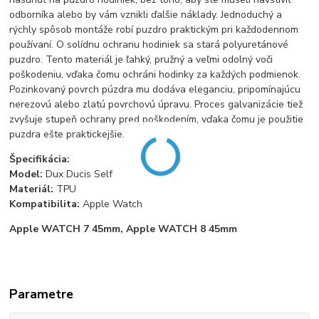
odborníka alebo by vám vznikli ďalšie náklady. Jednoduchý a
rýchly spôsob montáže robí puzdro praktickým pri každodennom
používaní. O solídnu ochranu hodiniek sa stará polyuretánové
puzdro. Tento materiál je ľahký, pružný a veľmi odolný voči
poškodeniu, vďaka čomu ochráni hodinky za každých podmienok.
Pozinkovaný povrch púzdra mu dodáva eleganciu, pripomínajúcu
nerezovú alebo zlatú povrchovú úpravu. Proces galvanizácie tiež
zvyšuje stupeň ochrany pred poškodením, vďaka čomu je použitie
puzdra ešte praktickejšie.
Špecifikácia:
Model:
Dux Ducis Self
Materiál:
TPU
Kompatibilita:
Apple Watch
Apple WATCH 7 45mm, Apple WATCH 8 45mm
Parametre