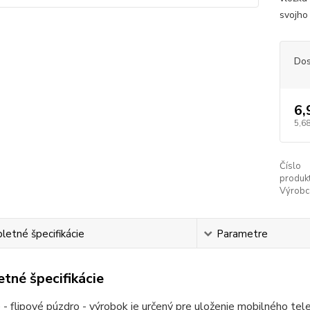
svojho 
Dos
6,
5,68
Číslo
produkt
Výrobc
etné špecifikácie
Parametre
tné špecifikácie
 - flipové púzdro - výrobok je určený pre uloženie mobilného tel