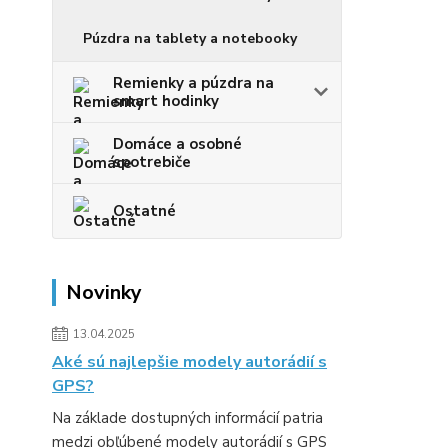
Púzdra na tablety a notebooky
Remienky a púzdra na
smart hodinky
Domáce a osobné
spotrebiče
Ostatné
Novinky
13.04.2025
Aké sú najlepšie modely autorádií s
GPS?
Na základe dostupných informácií patria
medzi obľúbené modely autorádií s GPS