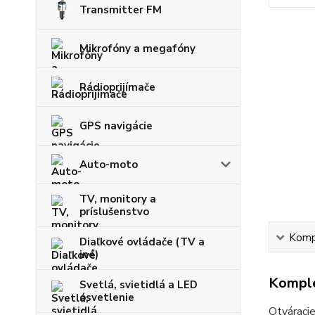
Transmitter FM
Mikrofóny a megafóny
Rádioprijímače
GPS navigácie
Auto-moto
TV, monitory a
príslušenstvo
Kompl
Diaľkové ovládače (TV a
iné)
Komple
Svetlá, svietidlá a LED
osvetlenie
Otváracie