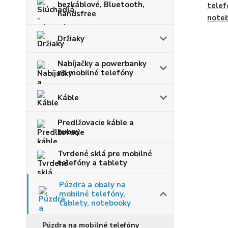
bezkáblové, Bluetooth,
telef
handsfree
note
Držiaky
Nabíjačky a powerbanky
na mobilné telefóny
Káble
Predlžovacie káble a
bubny
Tvrdené sklá pre mobilné
telefóny a tablety
Púzdra a obaly na
mobilné telefóny,
tablety, notebooky
Púzdra na mobilné telefóny