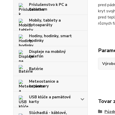
Príslušenstvo k PC a
pred pádm
tabletom
kryt svoj
pred tepl
Mobily, tablety a
rôznych 
fotoaparáty
Hodiny, hodinky, smart
hodinky
Param
Displeje na mobilný
telefón
Výrob
Batérie
Meteostanice a
teplomery
USB kľúče a pamäťové
Tovar 
karty
Púzdr
Slúchadlá - káblové,