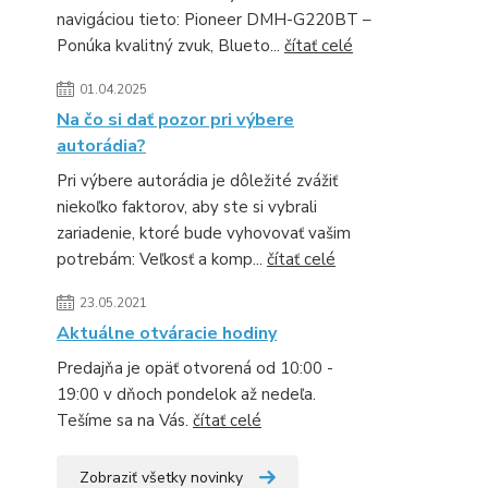
navigáciou tieto: Pioneer DMH-G220BT –
Ponúka kvalitný zvuk, Blueto...
čítať celé
01.04.2025
Na čo si dať pozor pri výbere
autorádia?
Pri výbere autorádia je dôležité zvážiť
niekoľko faktorov, aby ste si vybrali
zariadenie, ktoré bude vyhovovať vašim
potrebám: Veľkosť a komp...
čítať celé
23.05.2021
Aktuálne otváracie hodiny
Predajňa je opäť otvorená od 10:00 -
19:00 v dňoch pondelok až nedeľa.
Tešíme sa na Vás.
čítať celé
Zobraziť všetky novinky