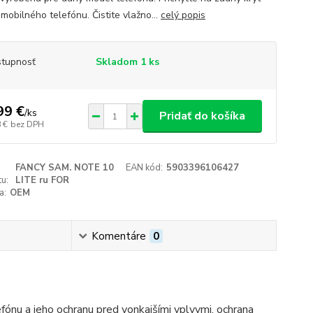
mobilného telefónu. Čistite vlažno...
celý popis
tupnosť
Skladom 1 ks
99 €
/
ks
Pridať do košíka
 €
bez DPH
FANCY SAM. NOTE 10
EAN kód:
5903396106427
u:
LITE ru FOR
a:
OEM
Komentáre
0
efónu a jeho ochranu pred vonkajšími vplyvmi, ochrana