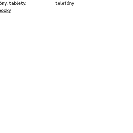
óny, tablety,
telefóny
booky