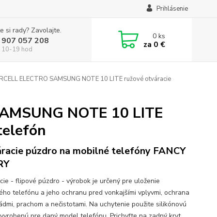
Prihlásenie
e si rady? Zavolajte.
0
ks
 907 057 208
za
0 €
 10-19 hod
CELL ELECTRO SAMSUNG NOTE 10 LITE ružové otváracie
SAMSUNG NOTE 10 LITE
telefón
racie púzdro na mobilné telefóny FANCY
RY
cie - flipové púzdro - výrobok je určený pre uloženie
ého telefónu a jeho ochranu pred vonkajšími vplyvmi, ochrana
ádmi, prachom a nečistotami. Na uchytenie použite silikónovú
 vyrobenú pre daný model telefónu. Prichyťte na zadný kryt