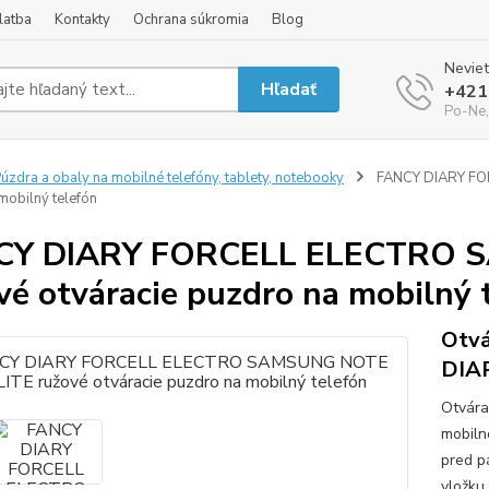
latba
Kontakty
Ochrana súkromia
Blog
Neviet
Hľadať
+421
Po-Ne,
úzdra a obaly na mobilné telefóny, tablety, notebooky
FANCY DIARY FOR
mobilný telefón
CY DIARY FORCELL ELECTRO 
vé otváracie puzdro na mobilný 
Otvá
DIA
Otvára
mobiln
pred p
vložku