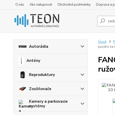
O nás
Ako nakupovať
Obchodné podmienky
Doprava a p
Úvod
P
Autorádia
puzdro na 
FAN
Antény
ružo
Reproduktory
Zosilňovače
Kamery a parkovacie
systémy