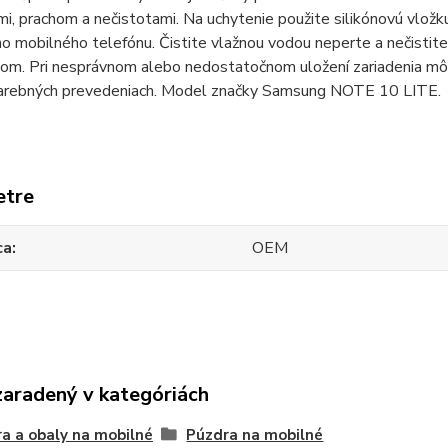
i, prachom a nečistotami. Na uchytenie použite silikónovú vložk
ho mobilného telefónu. Čistite vlažnou vodou neperte a nečistit
om. Pri nesprávnom alebo nedostatočnom uložení zariadenia môže
farebných prevedeniach. Model značky Samsung NOTE 10 LITE.
etre
ca
OEM
zaradený v kategóriách
a a obaly na mobilné
Púzdra na mobilné