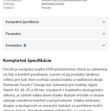
Číslo produktu:
Forcell FA12 42/44/45/49mm ora
EAN kód:
5903396223440
Výrobca:
Forcell
Kompletné špecifikácie
Parametre
Komentáre
0
Kompletné špecifikácie
Forcell je európska značka GSM príslušenstva, ktorá sa zameriava
na štýl a komfort používania, a preto sú jej produkty ideálnou
voľbou pre ľudí, ktorí oceňujú vysokú kvalitu a nadčasový dizajn.
Remienok Forcell F-Design bol vytvorený pre hodinky Apple
Watch 42, 44, 45 a 49 mm. Vyrobené z kvalitného ekologického
silikónu, je odolné vďaka dvom hladko tkaným vrstvám a navyše
zaisťuje celodenný komfort a prispôsobenie. Vďaka módnemu
dizajnu a dostupnosti vo viacerých farbách sa perfektne hodí k
rôznym štýlom.
Vysokokvalitný silikón
Pás je vyrobený