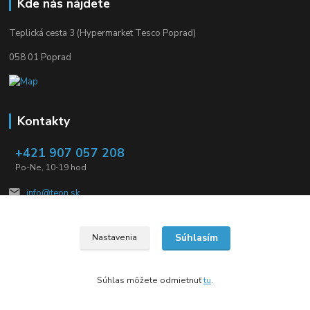
Kde nás nájdete
Teplická cesta 3 (Hypermarket Tesco Poprad)
058 01 Poprad
Kontakty
+421 907 057 208
Po-Ne, 10-19 hod
info@teon.sk
Súhlasím
Nastavenia
Súhlas môžete odmietnuť
tu
.
Vytvorené na
Eshop-rychlo.sk