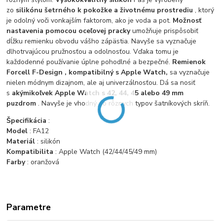
zo
silikónu šetrného k pokožke a životnému prostrediu
, ktorý
je odolný voči vonkajším faktorom, ako je voda a pot.
Možnosť
nastavenia pomocou oceľovej pracky
umožňuje prispôsobiť
dĺžku remienku obvodu vášho zápästia. Navyše sa vyznačuje
dlhotrvajúcou pružnosťou a odolnosťou. Vďaka tomu je
každodenné používanie úplne pohodlné a bezpečné.
Remienok
Forcell F-Design , kompatibilný s Apple Watch,
sa vyznačuje
nielen módnym dizajnom, ale aj univerzálnosťou. Dá sa nosiť
s
akýmikoľvek Apple Watch s 42, 44, 45 alebo 49 mm
puzdrom
. Navyše je vhodný do rôznych typov šatníkových skríň.
Špecifikácia
:
Model
: FA12
Materiál
: silikón
Kompatibilita
: Apple Watch (42/44/45/49 mm)
Farby
: oranžová
Parametre