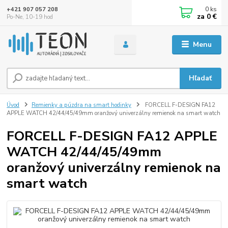
0
ks
+421 907 057 208
za
0 €
Po-Ne, 10-19 hod
Menu
Hľadať
Úvod
Remienky a púzdra na smart hodinky
FORCELL F-DESIGN FA12
APPLE WATCH 42/44/45/49mm oranžový univerzálny remienok na smart watch
FORCELL F-DESIGN FA12 APPLE
WATCH 42/44/45/49mm
oranžový univerzálny remienok na
smart watch