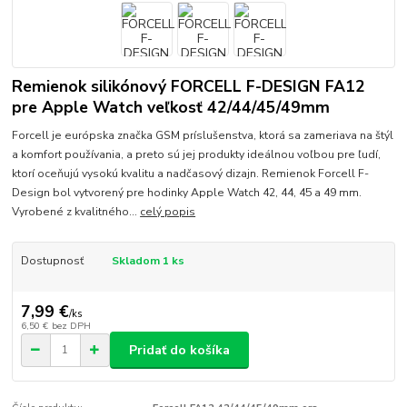
Remienok silikónový FORCELL F-DESIGN FA12
pre Apple Watch veľkosť 42/44/45/49mm
Forcell je európska značka GSM príslušenstva, ktorá sa zameriava na štýl
a komfort používania, a preto sú jej produkty ideálnou voľbou pre ľudí,
ktorí oceňujú vysokú kvalitu a nadčasový dizajn. Remienok Forcell F-
Design bol vytvorený pre hodinky Apple Watch 42, 44, 45 a 49 mm.
Vyrobené z kvalitného...
celý popis
Dostupnosť
Skladom 1 ks
7,99 €
/
ks
6,50 €
bez DPH
Pridať do košíka