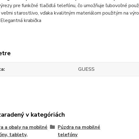
ýrezy pre funkčné tlačidlá telefónu, čo umožňuje ľubovoľné použí
veľmi starostlivo, vďaka kvalitným materiálom použitým na výr
Elegantná krabička
etre
ca
GUESS
zaradený v kategóriách
a a obaly na mobilné
Púzdra na mobilné
óny, tablety,
telefóny