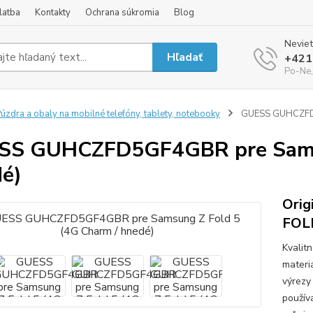
latba
Kontakty
Ochrana súkromia
Blog
Neviet
Hľadať
+421
Po-Ne,
úzdra a obaly na mobilné telefóny, tablety, notebooky
GUESS GUHCZFD5G
SS GUHCZFD5GF4GBR pre Samsu
é)
Orig
FOL
Kvalit
materi
výrezy
použív