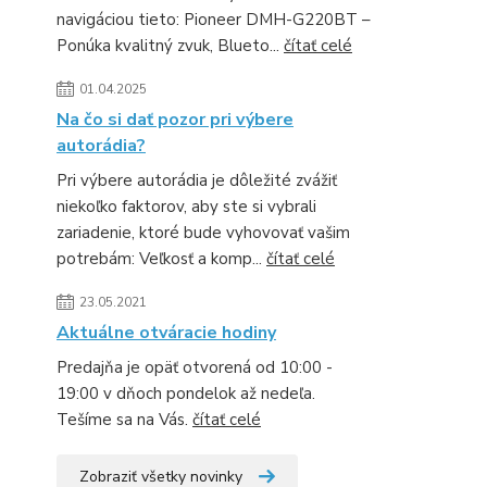
navigáciou tieto: Pioneer DMH-G220BT –
Ponúka kvalitný zvuk, Blueto...
čítať celé
01.04.2025
Na čo si dať pozor pri výbere
autorádia?
Pri výbere autorádia je dôležité zvážiť
niekoľko faktorov, aby ste si vybrali
zariadenie, ktoré bude vyhovovať vašim
potrebám: Veľkosť a komp...
čítať celé
23.05.2021
Aktuálne otváracie hodiny
Predajňa je opäť otvorená od 10:00 -
19:00 v dňoch pondelok až nedeľa.
Tešíme sa na Vás.
čítať celé
Zobraziť všetky novinky