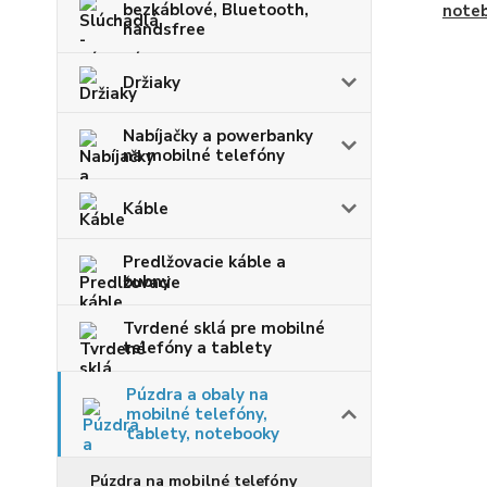
bezkáblové, Bluetooth,
note
handsfree
Držiaky
Nabíjačky a powerbanky
na mobilné telefóny
Káble
Predlžovacie káble a
bubny
Tvrdené sklá pre mobilné
telefóny a tablety
Púzdra a obaly na
mobilné telefóny,
tablety, notebooky
Púzdra na mobilné telefóny