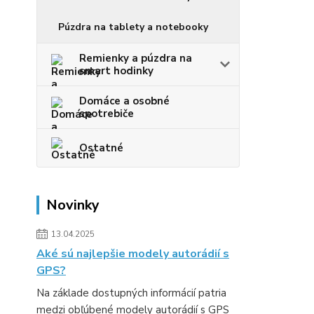
Púzdra na tablety a notebooky
Remienky a púzdra na
smart hodinky
Domáce a osobné
spotrebiče
Ostatné
Novinky
13.04.2025
Aké sú najlepšie modely autorádií s
GPS?
Na základe dostupných informácií patria
medzi obľúbené modely autorádií s GPS