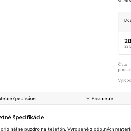
veľmi 
Dos
28
23,
Číslo
produkt
Výrobc
etné špecifikácie
Parametre
tné špecifikácie
 originálne puzdro na telefón. Vyrobené z odolných materi