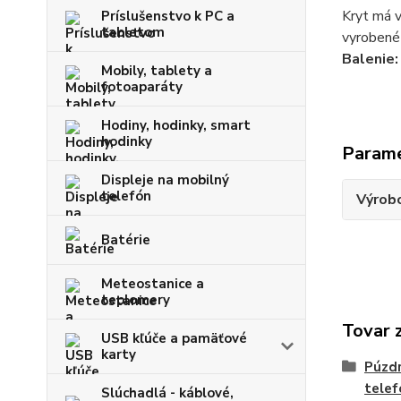
Kryt má v
Príslušenstvo k PC a
tabletom
vyrobené 
Balenie:
Mobily, tablety a
fotoaparáty
Hodiny, hodinky, smart
hodinky
Param
Displeje na mobilný
telefón
Výrob
Batérie
Meteostanice a
teplomery
Tovar 
USB kľúče a pamäťové
karty
Púzdr
telef
Slúchadlá - káblové,