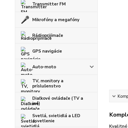
Transmitter FM
Mikrofóny a megafóny
Rádioprijímače
GPS navigácie
Auto-moto
TV, monitory a
príslušenstvo
Kompl
Diaľkové ovládače (TV a
iné)
Komple
Svetlá, svietidlá a LED
osvetlenie
Kvalitné