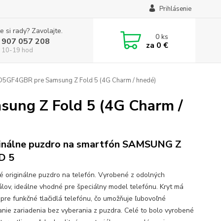
Prihlásenie
e si rady? Zavolajte.
0
ks
 907 057 208
za
0 €
 10-19 hod
F4GBR pre Samsung Z Fold 5 (4G Charm / hnedé)
ng Z Fold 5 (4G Charm /
inálne puzdro na smartfón SAMSUNG Z
D 5
né originálne puzdro na telefón. Vyrobené z odolných
álov, ideálne vhodné pre špeciálny model telefónu. Kryt má
 pre funkčné tlačidlá telefónu, čo umožňuje ľubovoľné
anie zariadenia bez vyberania z puzdra. Celé to bolo vyrobené