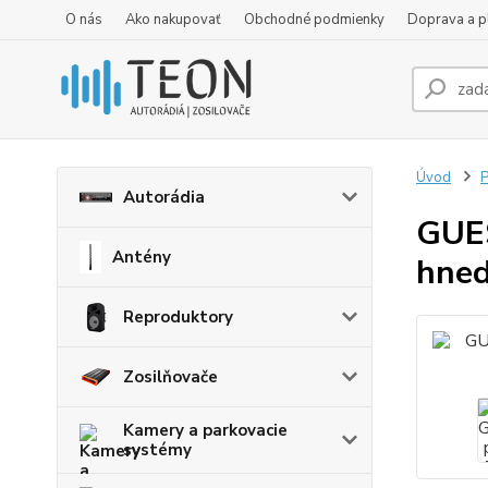
O nás
Ako nakupovať
Obchodné podmienky
Doprava a p
Úvod
P
Autorádia
GUE
Antény
hned
Reproduktory
Zosilňovače
Kamery a parkovacie
systémy