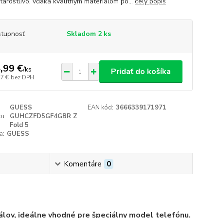
starostlivo, vďaka kvalitným materiálom po...
celý popis
tupnosť
Skladom 2 ks
,99 €
/
ks
Pridať do košíka
57 €
bez DPH
GUESS
EAN kód:
3666339171971
u:
GUHCZFD5GF4GBR Z
Fold 5
a:
GUESS
Komentáre
0
álov, ideálne vhodné pre špeciálny model telefónu.