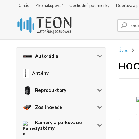
O nás
Ako nakupovať
Obchodné podmienky
Doprava a p
Úvod
H
Autorádia
HOC
Antény
Reproduktory
Zosilňovače
Kamery a parkovacie
systémy