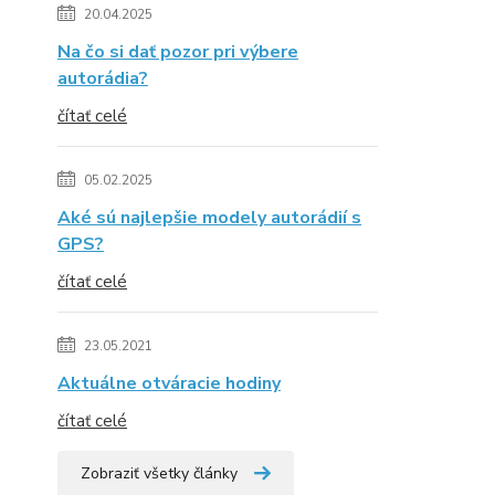
20.04.2025
Na čo si dať pozor pri výbere
autorádia?
čítať celé
05.02.2025
Aké sú najlepšie modely autorádií s
GPS?
čítať celé
23.05.2021
Aktuálne otváracie hodiny
čítať celé
Zobraziť všetky články