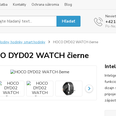
latba
Kontakty
Ochrana súkromia
Blog
Neviet
Hľadať
+421
Po-Ne,
odiny, hodinky, smart hodinky
HOCO DYD02 WATCH čierne
O DYD02 WATCH čierne
Inte
Inteli
funkci
dizajn
pripoj
zápästi