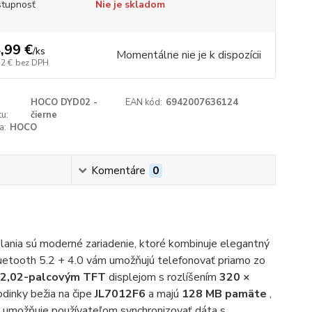
tupnosť
Nie je skladom
,99 €
/
ks
Momentálne nie je k dispozícii
32 €
bez DPH
HOCO DYD02 -
EAN kód:
6942007636124
u:
čierne
a:
HOCO
Komentáre
0
lania sú moderné zariadenie, ktoré kombinuje elegantný
Bluetooth 5.2 + 4.0 vám umožňujú telefonovať priamo zo
2,02-palcovým
TFT
displejom s rozlíšením
320 ×
odinky bežia na čipe
JL7012F6
a majú
128 MB pamäte
,
umožňuje používateľom synchronizovať dáta s