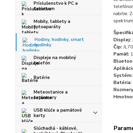
Príslušenstvo k PC a
telefónom
tabletom
nabitie. 
spektrum
Mobily, tablety a
fotoaparáty
Špecifiká
Hodiny, hodinky, smart
Displej:
hodinky
Čip:
JL7
Pamäť:
1
Displeje na mobilný
Bluetoo
telefón
Aplikáci
Systém:
Batérie
Batéria:
Rozmery
Meteostanice a
Hmotnos
teplomery
USB kľúče a pamäťové
karty
Param
Slúchadlá - káblové,