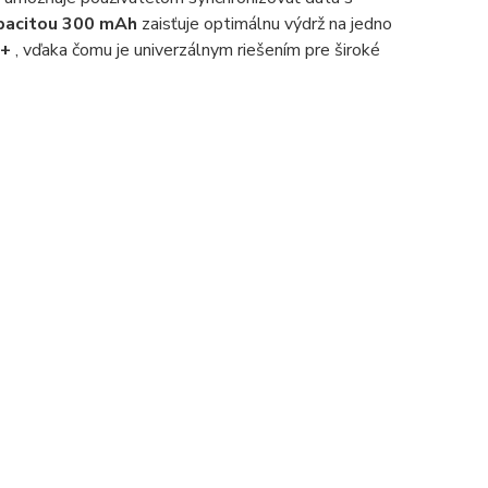
pacitou 300 mAh
zaisťuje optimálnu výdrž na jedno
0+
, vďaka čomu je univerzálnym riešením pre široké