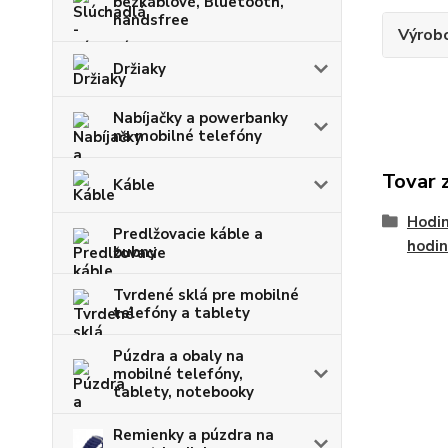
bezkáblové, Bluetooth,
handsfree
Výrob
Držiaky
Nabíjačky a powerbanky
na mobilné telefóny
Tovar 
Káble
Hodin
Predlžovacie káble a
hodin
bubny
Tvrdené sklá pre mobilné
telefóny a tablety
Púzdra a obaly na
mobilné telefóny,
tablety, notebooky
Remienky a púzdra na