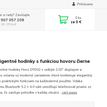
Prihlásenie
e si rady? Zavolajte.
0
ks
 907 057 208
za
0 €
 10-19 hod
ligentné hodinky s funkciou hovoru čierne
gentné hodinky Hoco DYD02 s veľkým 2,02" displejom a
ou volania sú moderné zariadenie, ktoré kombinuje elegantný
 s praktickými funkciami na každodenné použitie. Vďaka
eniu Bluetooth 5.2 + 4.0 vám umožňujú telefonovať priamo zo
a, čo zaisťuje pohodlie v každej situácii...
celý popis