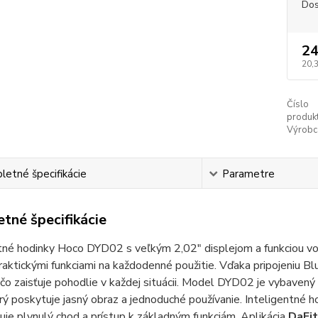
Dos
24
20,
Číslo
produkt
Výrobc
etné špecifikácie
Parametre
tné špecifikácie
tné hodinky Hoco DYD02 s veľkým 2,02" displejom a funkciou vo
praktickými funkciami na každodenné použitie. Vďaka pripojeniu 
čo zaisťuje pohodlie v každej situácii.
Model DYD02 je vybavený
rý poskytuje jasný obraz a jednoduché používanie. Inteligentné h
je plynulý chod a prístup k základným funkciám.
Aplikácia
DaFit