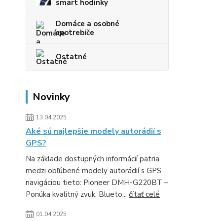
smart hodinky
Domáce a osobné
spotrebiče
Ostatné
Novinky
13.04.2025
Aké sú najlepšie modely autorádií s
GPS?
Na základe dostupných informácií patria
medzi obľúbené modely autorádií s GPS
navigáciou tieto: Pioneer DMH-G220BT –
Ponúka kvalitný zvuk, Blueto...
čítať celé
01.04.2025