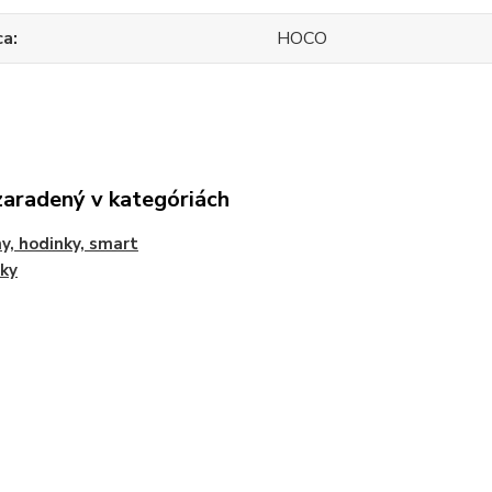
ca
HOCO
zaradený v kategóriách
y, hodinky, smart
ky