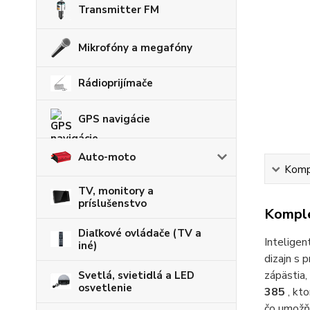
Transmitter FM
Mikrofóny a megafóny
Rádioprijímače
GPS navigácie
Auto-moto
Kompl
TV, monitory a
príslušenstvo
Komple
Diaľkové ovládače (TV a
Inteligen
iné)
dizajn s 
zápästia, 
Svetlá, svietidlá a LED
osvetlenie
385
, kto
čo umožňu