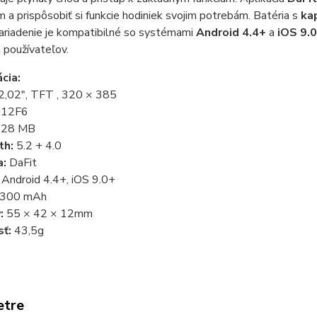
 a prispôsobiť si funkcie hodiniek svojim potrebám. Batéria s
ka
Zariadenie je kompatibilné so systémami
Android 4.4+
a
iOS 9.
 používateľov.
cia:
2,02",
TFT
, 320 × 385
012F6
28 MB
th:
5.2 + 4.0
a:
DaFit
Android 4.4+, iOS 9.0+
300 mAh
:
55 × 42 × 12mm
ť:
43,5g
etre