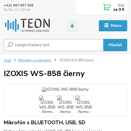
0
ks
+421 907 057 208
za
0 €
Po-Ne, 10-19 hod
Menu
Hľadať
Úvod
Mikrofóny a megafóny
IZOXIS WS-858 čierny
IZOXIS WS-858 čierny
Mikrofón s BLUETOOTH, USB, SD