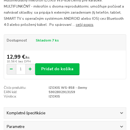
Multimediálny mikrofón IZOXIS WS-858 čierny pre karaoke.
MULTIFUNKČNÝ - mikrofón s dvoma reproduktormi, umožňuje počúvať a
nahrávať skladby; sa pripája k externým zariadeniam (tj telefón, tablet,
SMART TV s operačným systémom ANDROID alebo IOS) cez Bluetooth
4.0 alebo priložený kábel . Po spárovaní ...
celý popis
Dostupnosť
Skladom 7 ks
12,99 €
/
ks
10,56 €
bez DPH
Pridať do košíka
Číslo produktu:
IZOXIS WS-858 - čierny
EAN kód:
5902802913159
Výrobca:
IZOXIS
Kompletné špecifikácie
Parametre