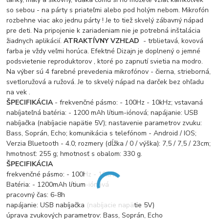
so sebou - na párty s priateľmi alebo pod holým nebom. Mikrofón
rozbehne viac ako jednu párty ! Je to tiež skvelý zábavný nápad
pre deti. Na pripojenie k zariadeniam nie je potrebná inštalácia
žiadnych aplikácií.
ATRAKTÍVNY VZHĽAD
- trblietavá, kovová
farba je vždy veľmi horúca. Efektné Dizajn je doplnený o jemné
podsvietenie reproduktorov , ktoré po zapnutí svietia na modro.
Na výber sú 4 farebné prevedenia mikrofónov - čierna, strieborná,
svetloružová a ružová. Je to skvelý nápad na darček bez ohľadu
na vek .
ŠPECIFIKÁCIA
- frekvenčné pásmo: - 100Hz - 10kHz; vstavaná
nabíjateľná batéria: - 1200 mAh lítium-iónová; napájanie: USB
nabíjačka (nabíjacie napätie 5V); nastavenie parametrov zvuku:
Bass, Soprán, Echo; komunikácia s telefónom - Android / IOS;
Verzia Bluetooth - 4.0; rozmery (dĺžka / 0 / výška): 7,5 / 7,5 / 23cm;
hmotnosť: 255 g; hmotnosť s obalom: 330 g.
ŠPECIFIKÁCIA
frekvenčné pásmo: - 100Hz - 10kHz
Batéria: - 1200mAh lítium-iónová
pracovný čas: 6-8h
napájanie: USB nabíjačka (nabíjacie napätie 5V)
úprava zvukových parametrov: Bass, Soprán, Echo