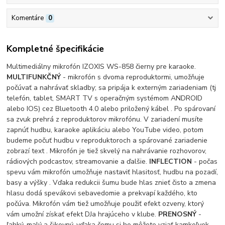
Komentáre
0
Kompletné špecifikácie
Multimediálny mikrofón IZOXIS WS-858 čierny pre karaoke.
MULTIFUNKČNÝ
- mikrofón s dvoma reproduktormi, umožňuje
počúvať a nahrávať skladby; sa pripája k externým zariadeniam (tj
telefón, tablet, SMART TV s operačným systémom ANDROID
alebo IOS) cez Bluetooth 4.0 alebo priložený kábel . Po spárovaní
sa zvuk prehrá z reproduktorov mikrofónu. V zariadení musíte
zapnúť hudbu, karaoke aplikáciu alebo YouTube video, potom
budeme počuť hudbu v reproduktoroch a spárované zariadenie
zobrazí text . Mikrofón je tiež skvelý na nahrávanie rozhovorov,
rádiových podcastov, streamovanie a ďalšie.
INFLECTION
- počas
spevu vám mikrofón umožňuje nastaviť hlasitosť, hudbu na pozadí,
basy a výšky . Vďaka redukcii šumu bude hlas znieť čisto a zmena
hlasu dodá spevákovi sebavedomie a prekvapí každého, kto
počúva. Mikrofón vám tiež umožňuje použiť efekt ozveny, ktorý
vám umožní získať efekt DJa hrajúceho v klube.
PRENOSNÝ
-
ľahký, malý a šikovný, vďaka čomu si ho môžete vziať kamkoľvek