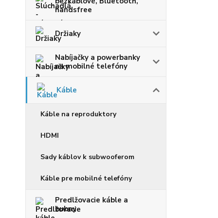
bezkáblové, Bluetooth,
handsfree
Držiaky
Nabíjačky a powerbanky
na mobilné telefóny
Káble
Káble na reproduktory
HDMI
Sady káblov k subwooferom
Káble pre mobilné telefóny
Predlžovacie káble a
bubny