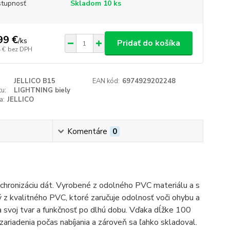
tupnosť
Skladom 10 ks
99 €
/
ks
Pridať do košíka
 €
bez DPH
JELLICO B15
EAN kód:
6974929202248
u:
LIGHTNING biely
a:
JELLICO
Komentáre
0
nchronizáciu dát. Vyrobené z odolného
PVC
materiálu a s
ý z kvalitného
PVC
, ktoré zaručuje odolnosť voči ohybu a
svoj tvar a funkčnosť po dlhú dobu. Vďaka dĺžke 100
ariadenia počas nabíjania a zároveň sa ľahko skladoval.