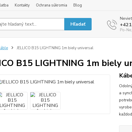
latba
Kontakty
Ochrana súkromia
Blog
Neviet
Hľadať
+421
Po-Ne,
áble
JELLICO B15 LIGHTNING 1m biely universal
ICO B15 LIGHTNING 1m biely un
Kábe
Odolný
a sync
potrebn
vyrobe
každod