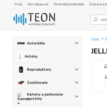
O nás
Ako nakupovať
Obchodné podmienky
Doprava a p
Úvod
K
Autorádia
JELL
Antény
Reproduktory
Zosilňovače
Kamery a parkovacie
systémy