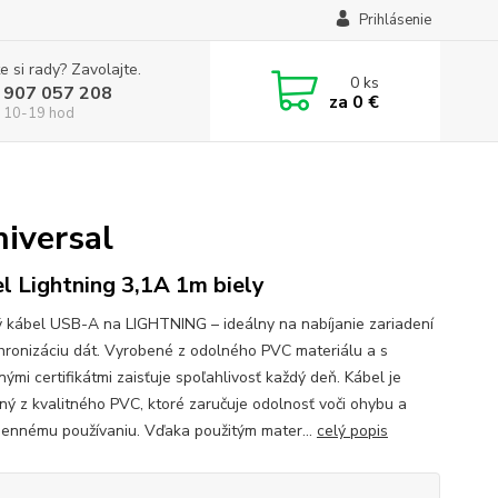
Prihlásenie
e si rady? Zavolajte.
0
ks
 907 057 208
za
0 €
 10-19 hod
iversal
l Lightning 3,1A 1m biely
 kábel USB-A na LIGHTNING – ideálny na nabíjanie zariadení
hronizáciu dát. Vyrobené z odolného PVC materiálu a s
ými certifikátmi zaisťuje spoľahlivosť každý deň. Kábel je
ný z kvalitného PVC, ktoré zaručuje odolnosť voči ohybu a
ennému používaniu. Vďaka použitým mater...
celý popis