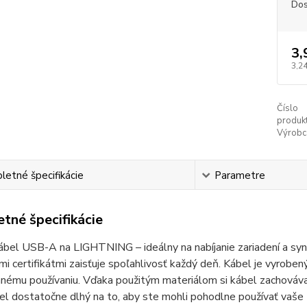
Dos
3,
3,24
Číslo
produkt
Výrobc
etné špecifikácie
Parametre
tné špecifikácie
ábel
USB
-A na LIGHTNING – ideálny na nabíjanie zariadení a sy
i certifikátmi zaisťuje spoľahlivosť každý deň. Kábel je vyroben
ému používaniu. Vďaka použitým materiálom si kábel zachováva 
el dostatočne dlhý na to, aby ste mohli pohodlne používať vaše z