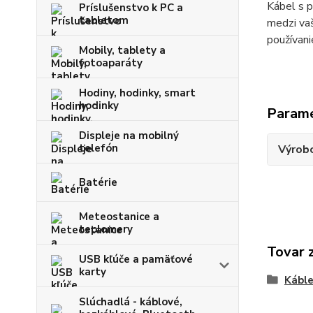
Kábel s 
Príslušenstvo k PC a
tabletom
medzi vaš
používani
Mobily, tablety a
fotoaparáty
Hodiny, hodinky, smart
hodinky
Param
Displeje na mobilný
telefón
Výrob
Batérie
Meteostanice a
teplomery
Tovar 
USB kľúče a pamäťové
karty
Kábl
Slúchadlá - káblové,