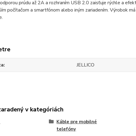
podporou prúdu až 2A a rozhraním
USB
2.0 zaisťuje rýchle a efekt
ím počítačom a smartfónom alebo iným zariadením. Výrobok má v
e.
etre
ca
JELLICO
zaradený v kategóriách
e
Káble pre mobilné
telefóny