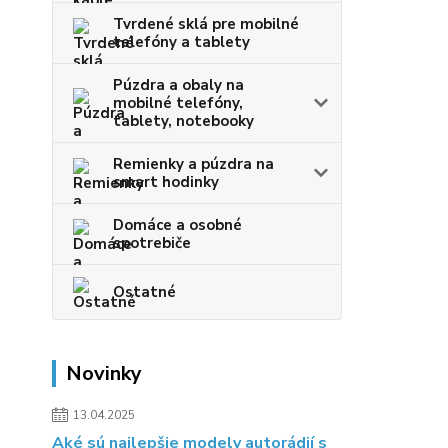
Tvrdené sklá pre mobilné
telefóny a tablety
Púzdra a obaly na
mobilné telefóny,
tablety, notebooky
Remienky a púzdra na
smart hodinky
Domáce a osobné
spotrebiče
Ostatné
Novinky
13.04.2025
Aké sú najlepšie modely autorádií s