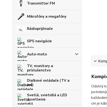
Transmitter FM
Mikrofóny a megafóny
Rádioprijímače
GPS navigácie
Auto-moto
Kompl
TV, monitory a
príslušenstvo
Komple
Diaľkové ovládače (TV a
iné)
Odolný k
potrebným
Svetlá, svietidlá a LED
každodenn
osvetlenie
cm je káb