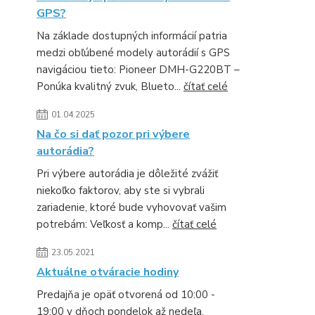
GPS?
Na základe dostupných informácií patria
medzi obľúbené modely autorádií s GPS
navigáciou tieto: Pioneer DMH-G220BT –
Ponúka kvalitný zvuk, Blueto...
čítať celé
01.04.2025
Na čo si dať pozor pri výbere
autorádia?
Pri výbere autorádia je dôležité zvážiť
niekoľko faktorov, aby ste si vybrali
zariadenie, ktoré bude vyhovovať vašim
potrebám: Veľkosť a komp...
čítať celé
23.05.2021
Aktuálne otváracie hodiny
Predajňa je opäť otvorená od 10:00 -
19:00 v dňoch pondelok až nedeľa.