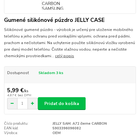
Gumené silikónové púzdro JELLY CASE
Silikónové gumené púzdro - výrobok je určený pre uloženie mobilného
telefónu a jeho ochranu pred vonkajšími vplyvmi, ochrana pred pádmi,
prachom a nečistotami. Na uchytenie použite silikónovú vložku vyrobenú
pre daný model telefónu. Čistite vlažnou vodou, neperte a nečistite
chemickými prostriedkami...
celý popis
Dostupnosť
Skladom 3 ks
5,99 €
/
ks
4,87 €
bez DPH
Pridať do košíka
Číslo produktu:
JELLY SAM. A72 čierne CARBON
EAN kód:
5903396096082
Výrobca:
OEM