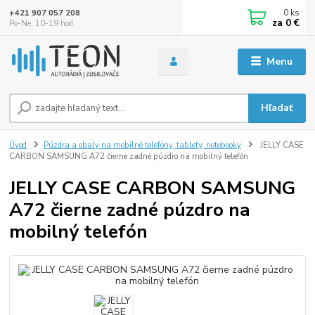
0
ks
+421 907 057 208
za
0 €
Po-Ne, 10-19 hod
Menu
Hľadať
Úvod
Púzdra a obaly na mobilné telefóny, tablety, notebooky
JELLY CASE
CARBON SAMSUNG A72 čierne zadné púzdro na mobilný telefón
JELLY CASE CARBON SAMSUNG
A72 čierne zadné púzdro na
mobilný telefón