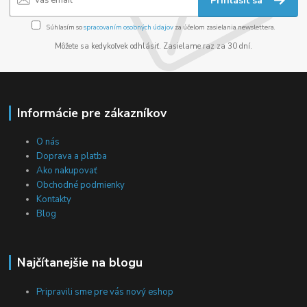
Prihlásiť sa
Súhlasím so
spracovaním osobných údajov
za účelom zasielania newslettera.
Môžete sa kedykoľvek odhlásiť. Zasielame raz za 30 dní.
Informácie pre zákazníkov
O nás
Doprava a platba
Ako nakupovať
Obchodné podmienky
Kontakty
Blog
Najčítanejšie na blogu
Pripravili sme pre vás nový eshop