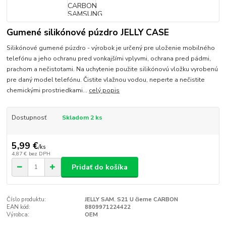
Gumené silikónové púzdro JELLY CASE
Silikónové gumené púzdro - výrobok je určený pre uloženie mobilného
telefónu a jeho ochranu pred vonkajšími vplyvmi, ochrana pred pádmi,
prachom a nečistotami. Na uchytenie použite silikónovú vložku vyrobenú
pre daný model telefónu. Čistite vlažnou vodou, neperte a nečistite
chemickými prostriedkami...
celý popis
Dostupnosť
Skladom 2 ks
5,99 €
/
ks
4,87 €
bez DPH
Pridať do košíka
Číslo produktu:
JELLY SAM. S21 U čierne CARBON
EAN kód:
8809971224422
Výrobca:
OEM