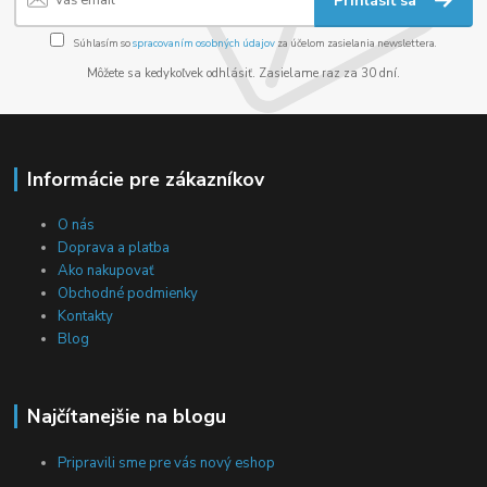
Prihlásiť sa
Súhlasím so
spracovaním osobných údajov
za účelom zasielania newslettera.
Môžete sa kedykoľvek odhlásiť. Zasielame raz za 30 dní.
Informácie pre zákazníkov
O nás
Doprava a platba
Ako nakupovať
Obchodné podmienky
Kontakty
Blog
Najčítanejšie na blogu
Pripravili sme pre vás nový eshop