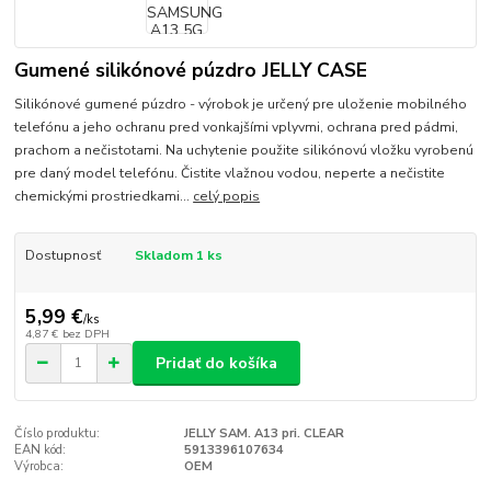
Gumené silikónové púzdro JELLY CASE
Silikónové gumené púzdro - výrobok je určený pre uloženie mobilného
telefónu a jeho ochranu pred vonkajšími vplyvmi, ochrana pred pádmi,
prachom a nečistotami. Na uchytenie použite silikónovú vložku vyrobenú
pre daný model telefónu. Čistite vlažnou vodou, neperte a nečistite
chemickými prostriedkami...
celý popis
Dostupnosť
Skladom 1 ks
5,99 €
/
ks
4,87 €
bez DPH
Pridať do košíka
Číslo produktu:
JELLY SAM. A13 pri. CLEAR
EAN kód:
5913396107634
Výrobca:
OEM