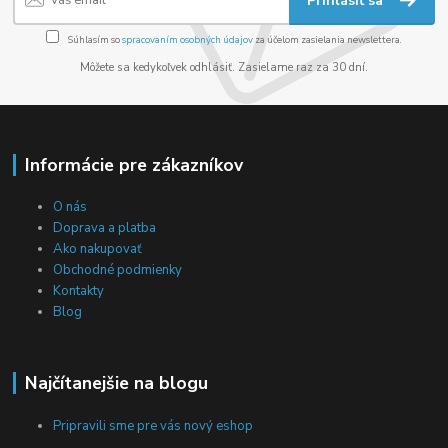
Prihlásiť sa
Súhlasím so
spracovaním osobných údajov
za účelom zasielania newslettera.
Môžete sa kedykoľvek odhlásiť. Zasielame raz za 30 dní.
Informácie pre zákazníkov
O nás
Doprava a platba
Ako nakupovať
Obchodné podmienky
Kontakty
Blog
Najčítanejšie na blogu
Pripravili sme pre vás nový eshop