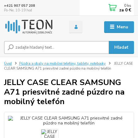
0
ks
+421 907 057 208
za
0 €
Po-Ne, 10-19 hod
Menu
Hľadať
Úvod
Púzdra a obaly na mobilné telefóny, tablety, notebooky
JELLY CASE
CLEAR SAMSUNG A71 priesvitné zadné púzdro na mobilný telefón
JELLY CASE CLEAR SAMSUNG
A71 priesvitné zadné púzdro na
mobilný telefón