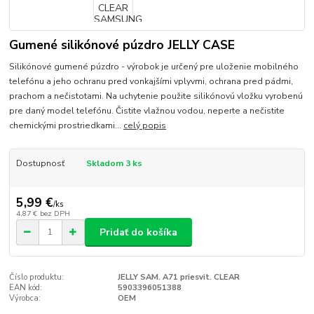
Gumené silikónové púzdro JELLY CASE
Silikónové gumené púzdro - výrobok je určený pre uloženie mobilného
telefónu a jeho ochranu pred vonkajšími vplyvmi, ochrana pred pádmi,
prachom a nečistotami. Na uchytenie použite silikónovú vložku vyrobenú
pre daný model telefónu. Čistite vlažnou vodou, neperte a nečistite
chemickými prostriedkami...
celý popis
Dostupnosť
Skladom 3 ks
5,99 €
/
ks
4,87 €
bez DPH
Pridať do košíka
Číslo produktu:
JELLY SAM. A71 priesvit. CLEAR
EAN kód:
5903396051388
Výrobca:
OEM