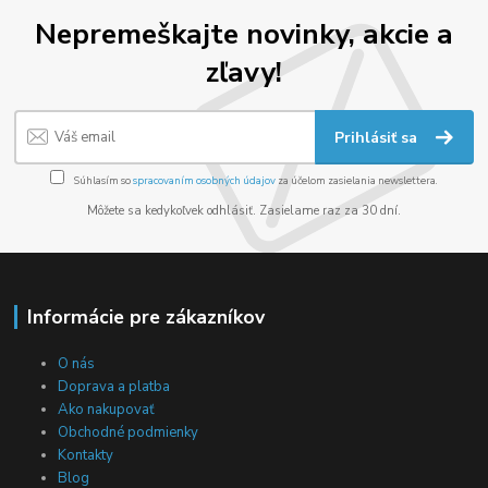
Nepremeškajte novinky, akcie a
zľavy!
Prihlásiť sa
Súhlasím so
spracovaním osobných údajov
za účelom zasielania newslettera.
Môžete sa kedykoľvek odhlásiť. Zasielame raz za 30 dní.
Informácie pre zákazníkov
O nás
Doprava a platba
Ako nakupovať
Obchodné podmienky
Kontakty
Blog