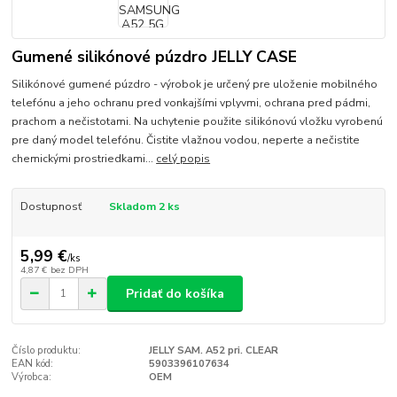
Gumené silikónové púzdro JELLY CASE
Silikónové gumené púzdro - výrobok je určený pre uloženie mobilného
telefónu a jeho ochranu pred vonkajšími vplyvmi, ochrana pred pádmi,
prachom a nečistotami. Na uchytenie použite silikónovú vložku vyrobenú
pre daný model telefónu. Čistite vlažnou vodou, neperte a nečistite
chemickými prostriedkami...
celý popis
Dostupnosť
Skladom 2 ks
5,99 €
/
ks
4,87 €
bez DPH
Pridať do košíka
Číslo produktu:
JELLY SAM. A52 pri. CLEAR
EAN kód:
5903396107634
Výrobca:
OEM