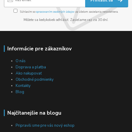
Prihlásiť sa
Súhlasím so
spracovaním osobných údajov
za účelom zasielania newslettera.
Môžete sa kedykoľvek odhlásiť. Zasielame raz za 30 dní.
Informácie pre zákazníkov
O nás
Doprava a platba
Ako nakupovať
Obchodné podmienky
Kontakty
Blog
Najčítanejšie na blogu
Pripravili sme pre vás nový eshop