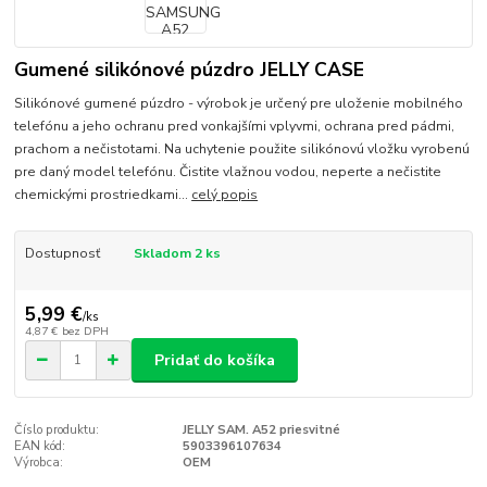
Gumené silikónové púzdro JELLY CASE
Silikónové gumené púzdro - výrobok je určený pre uloženie mobilného
telefónu a jeho ochranu pred vonkajšími vplyvmi, ochrana pred pádmi,
prachom a nečistotami. Na uchytenie použite silikónovú vložku vyrobenú
pre daný model telefónu. Čistite vlažnou vodou, neperte a nečistite
chemickými prostriedkami...
celý popis
Dostupnosť
Skladom 2 ks
5,99 €
/
ks
4,87 €
bez DPH
Pridať do košíka
Číslo produktu:
JELLY SAM. A52 priesvitné
EAN kód:
5903396107634
Výrobca:
OEM