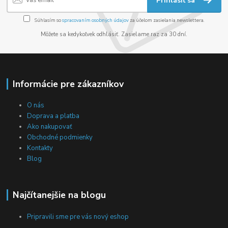
Prihlásiť sa
Súhlasím so
spracovaním osobných údajov
za účelom zasielania newslettera.
Môžete sa kedykoľvek odhlásiť. Zasielame raz za 30 dní.
Informácie pre zákazníkov
O nás
Doprava a platba
Ako nakupovať
Obchodné podmienky
Kontakty
Blog
Najčítanejšie na blogu
Pripravili sme pre vás nový eshop