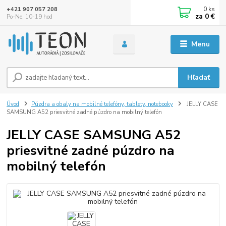
0
ks
+421 907 057 208
za
0 €
Po-Ne, 10-19 hod
Menu
Hľadať
Úvod
Púzdra a obaly na mobilné telefóny, tablety, notebooky
JELLY CASE
SAMSUNG A52 priesvitné zadné púzdro na mobilný telefón
JELLY CASE SAMSUNG A52
priesvitné zadné púzdro na
mobilný telefón