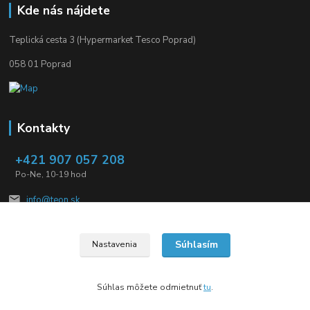
Kde nás nájdete
Teplická cesta 3 (Hypermarket Tesco Poprad)
058 01 Poprad
Kontakty
+421 907 057 208
Po-Ne, 10-19 hod
info@teon.sk
Súhlasím
Nastavenia
Súhlas môžete odmietnuť
tu
.
Vytvorené na
Eshop-rychlo.sk