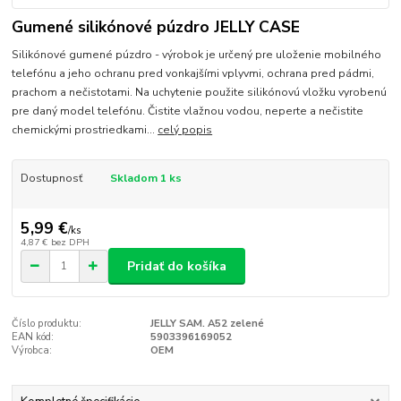
Gumené silikónové púzdro JELLY CASE
Silikónové gumené púzdro - výrobok je určený pre uloženie mobilného
telefónu a jeho ochranu pred vonkajšími vplyvmi, ochrana pred pádmi,
prachom a nečistotami. Na uchytenie použite silikónovú vložku vyrobenú
pre daný model telefónu. Čistite vlažnou vodou, neperte a nečistite
chemickými prostriedkami...
celý popis
Dostupnosť
Skladom 1 ks
5,99 €
/
ks
4,87 €
bez DPH
Pridať do košíka
Číslo produktu:
JELLY SAM. A52 zelené
EAN kód:
5903396169052
Výrobca:
OEM