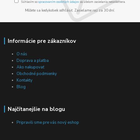
Súhlasím so
spracovaním osobných údajov
za účelom zasielania newslettera.
Môžete sa kedykoľvek odhlásiť. Zasielame raz za 30 dní.
Informácie pre zákazníkov
O nás
Doprava a platba
Ako nakupovať
Obchodné podmienky
Kontakty
Blog
Najčítanejšie na blogu
Pripravili sme pre vás nový eshop