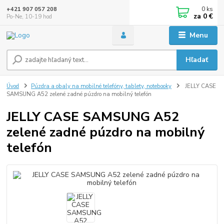
0
ks
+421 907 057 208
za
0 €
Po-Ne, 10-19 hod
Menu
Hľadať
Úvod
Púzdra a obaly na mobilné telefóny, tablety, notebooky
JELLY CASE
SAMSUNG A52 zelené zadné púzdro na mobilný telefón
JELLY CASE SAMSUNG A52
zelené zadné púzdro na mobilný
telefón