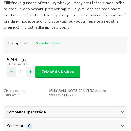
Silikónové gumené púzdro - výrobok je určený pre uloženie mobilného
telefónu a jeho ochranu pred vonkajšími vplyvmi, ochrana pred pádmi,
prachom a nečistotami. Na uchytenie použite silikónovú vložku vyrobenú
pre daný model telefónu. Čistite vlažnou vodou, neperte a nečistite
chemickými prostriedkami...
celý popis
Dostupnosť
Skladom 2 ks
5,99 €
/
ks
4,87 €
bez DPH
Pridať do košíka
Číslo produktu:
JELLY SAM. NOTE 20 ULTRA modré
EAN kód:
5903396119769
Kompletné špecifikácie
Komentáre
0