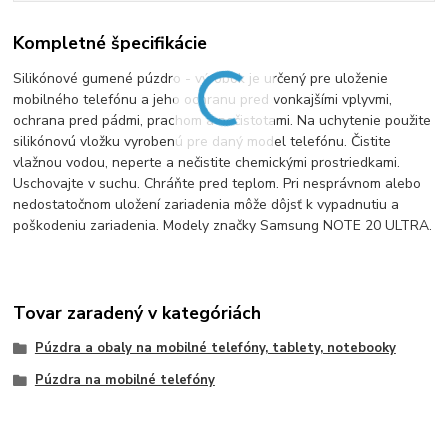
Kompletné špecifikácie
Silikónové gumené púzdro - výrobok je určený pre uloženie
mobilného telefónu a jeho ochranu pred vonkajšími vplyvmi,
ochrana pred pádmi, prachom a nečistotami. Na uchytenie použite
silikónovú vložku vyrobenú pre daný model telefónu. Čistite
vlažnou vodou, neperte a nečistite chemickými prostriedkami.
Uschovajte v suchu. Chráňte pred teplom. Pri nesprávnom alebo
nedostatočnom uložení zariadenia môže dôjsť k vypadnutiu a
poškodeniu zariadenia. Modely značky Samsung NOTE 20 ULTRA.
Tovar zaradený v kategóriách
Púzdra a obaly na mobilné telefóny, tablety, notebooky
Púzdra na mobilné telefóny