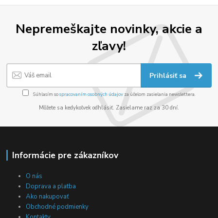
Nepremeškajte novinky, akcie a
zľavy!
Prihlásiť sa
Súhlasím so
spracovaním osobných údajov
za účelom zasielania newslettera.
Môžete sa kedykoľvek odhlásiť. Zasielame raz za 30 dní.
Informácie pre zákazníkov
O nás
Doprava a platba
Ako nakupovať
Obchodné podmienky
Kontakty