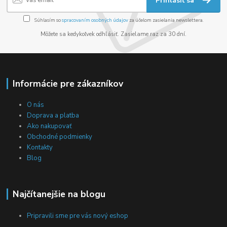
Prihlásiť sa
Súhlasím so
spracovaním osobných údajov
za účelom zasielania newslettera.
Môžete sa kedykoľvek odhlásiť. Zasielame raz za 30 dní.
Informácie pre zákazníkov
O nás
Doprava a platba
Ako nakupovať
Obchodné podmienky
Kontakty
Blog
Najčítanejšie na blogu
Pripravili sme pre vás nový eshop