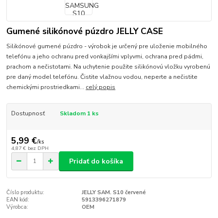
Gumené silikónové púzdro JELLY CASE
Silikónové gumené púzdro - výrobok je určený pre uloženie mobilného
telefónu a jeho ochranu pred vonkajšími vplyvmi, ochrana pred pádmi,
prachom a nečistotami. Na uchytenie použite silikónovú vložku vyrobenú
pre daný model telefónu. Čistite vlažnou vodou, neperte a nečistite
chemickými prostriedkami...
celý popis
Dostupnosť
Skladom 1 ks
5,99 €
/
ks
4,87 €
bez DPH
Pridať do košíka
Číslo produktu:
JELLY SAM. S10 červené
EAN kód:
5913396271879
Výrobca:
OEM