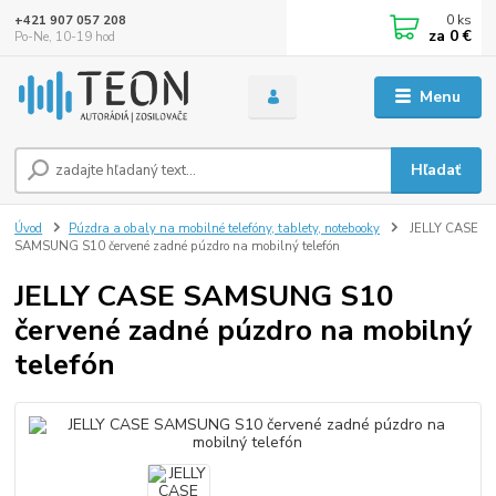
0
ks
+421 907 057 208
za
0 €
Po-Ne, 10-19 hod
Menu
Hľadať
Úvod
Púzdra a obaly na mobilné telefóny, tablety, notebooky
JELLY CASE
SAMSUNG S10 červené zadné púzdro na mobilný telefón
JELLY CASE SAMSUNG S10
červené zadné púzdro na mobilný
telefón