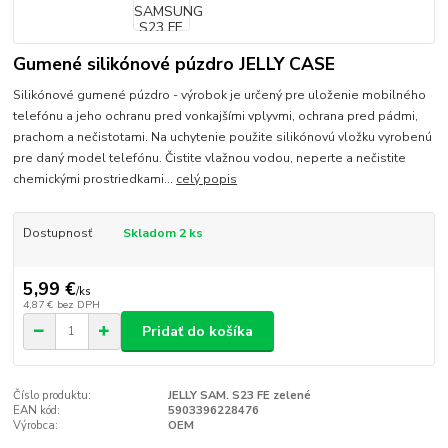
Gumené silikónové púzdro JELLY CASE
Silikónové gumené púzdro - výrobok je určený pre uloženie mobilného
telefónu a jeho ochranu pred vonkajšími vplyvmi, ochrana pred pádmi,
prachom a nečistotami. Na uchytenie použite silikónovú vložku vyrobenú
pre daný model telefónu. Čistite vlažnou vodou, neperte a nečistite
chemickými prostriedkami...
celý popis
Dostupnosť
Skladom 2 ks
5,99 €
/
ks
4,87 €
bez DPH
Pridať do košíka
Číslo produktu:
JELLY SAM. S23 FE zelené
EAN kód:
5903396228476
Výrobca:
OEM