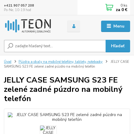
0
ks
+421 907 057 208
za
0 €
Po-Ne, 10-19 hod
Menu
Hľadať
Úvod
Púzdra a obaly na mobilné telefóny, tablety, notebooky
JELLY CASE
SAMSUNG S23 FE zelené zadné púzdro na mobilný telefón
JELLY CASE SAMSUNG S23 FE
zelené zadné púzdro na mobilný
telefón