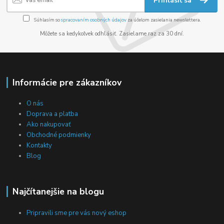
Prihlásiť sa
Súhlasím so
spracovaním osobných údajov
za účelom zasielania newslettera.
Môžete sa kedykoľvek odhlásiť. Zasielame raz za 30 dní.
Informácie pre zákazníkov
O nás
Doprava a platba
Ako nakupovať
Obchodné podmienky
Kontakty
Blog
Najčítanejšie na blogu
Pripravili sme pre vás nový eshop