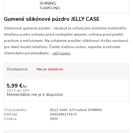
Gumené silikónové púzdro JELLY CASE
Silikónové gumené púzdro - výrobok je určený pre uloženie mobilného
telefónu a jeho ochranu pred vonkajšími vplyvmi, ochrana pred pádmi,
prachom a nečistotami. Na uchytenie použite silikónovú vložku vyrobenú
pre daný model telefónu. Čistite vlažnou vodou, neperte a nečistite
chemickými prostriedkami...
celý popis
Dostupnosť
Nie je skladom
5,99 €
/
ks
4,87 €
bez DPH
Momentálne nie je k dispozícii
Číslo produktu:
JELLY SAM. A72 ružové SHINING
EAN kód:
5903396271572
Výrobca:
OEM