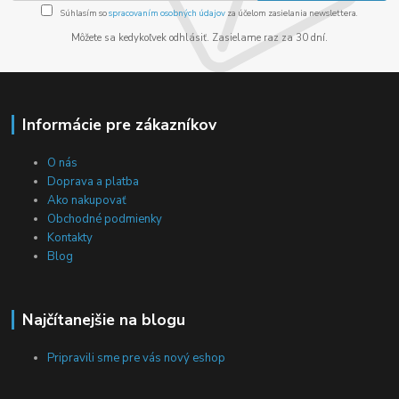
Súhlasím so
spracovaním osobných údajov
za účelom zasielania newslettera.
Môžete sa kedykoľvek odhlásiť. Zasielame raz za 30 dní.
Informácie pre zákazníkov
O nás
Doprava a platba
Ako nakupovať
Obchodné podmienky
Kontakty
Blog
Najčítanejšie na blogu
Pripravili sme pre vás nový eshop