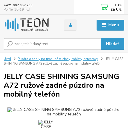
0
ks
+421 907 057 208
za
0 €
Po-Ne, 10-19 hod
Menu
Hľadať
Úvod
Púzdra a obaly na mobilné telefóny, tablety, notebooky
JELLY CASE
SHINING SAMSUNG A72 ružové zadné púzdro na mobilný telefón
JELLY CASE SHINING SAMSUNG
A72 ružové zadné púzdro na
mobilný telefón