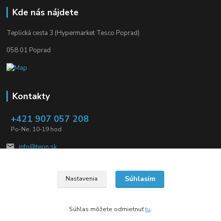
Kde nás nájdete
Teplická cesta 3 (Hypermarket Tesco Poprad)
058 01 Poprad
Kontakty
+421 907 057 208
Po-Ne, 10-19 hod
info@teon.sk
Súhlasím
Nastavenia
Súhlas môžete odmietnuť
tu
.
Vytvorené na
Eshop-rychlo.sk