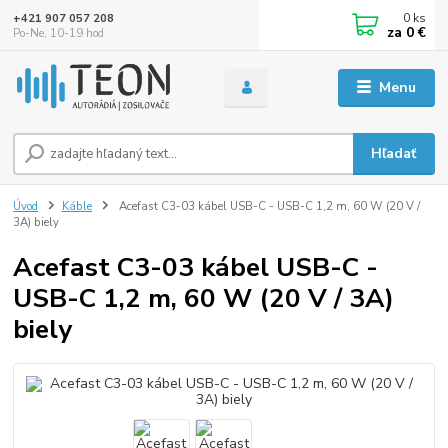
0
ks
+421 907 057 208
za
0 €
Po-Ne, 10-19 hod
Menu
Hľadať
Úvod
Káble
Acefast C3-03 kábel USB-C - USB-C 1,2 m, 60 W (20 V /
3A) biely
Acefast C3-03 kábel USB-C -
USB-C 1,2 m, 60 W (20 V / 3A)
biely