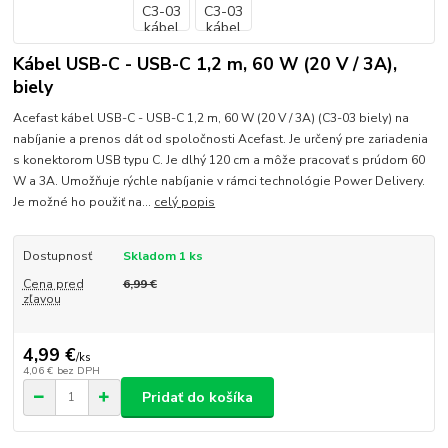
Kábel USB-C - USB-C 1,2 m, 60 W (20 V / 3A),
biely
Acefast kábel USB-C - USB-C 1,2 m, 60 W (20 V / 3A) (C3-03 biely) na
nabíjanie a prenos dát od spoločnosti Acefast. Je určený pre zariadenia
s konektorom USB typu C. Je dlhý 120 cm a môže pracovať s prúdom 60
W a 3A. Umožňuje rýchle nabíjanie v rámci technológie Power Delivery.
Je možné ho použiť na...
celý popis
Dostupnosť
Skladom 1 ks
Cena pred
6,99 €
zľavou
4,99 €
/
ks
4,06 €
bez DPH
Pridať do košíka