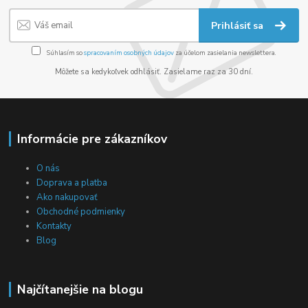
Prihlásiť sa
Súhlasím so
spracovaním osobných údajov
za účelom zasielania newslettera.
Môžete sa kedykoľvek odhlásiť. Zasielame raz za 30 dní.
Informácie pre zákazníkov
O nás
Doprava a platba
Ako nakupovať
Obchodné podmienky
Kontakty
Blog
Najčítanejšie na blogu