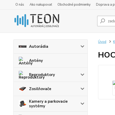
O nás
Ako nakupovať
Obchodné podmienky
Doprava a p
Úvod
K
Autorádia
HOC
Antény
Reproduktory
Zosilňovače
Kamery a parkovacie
systémy