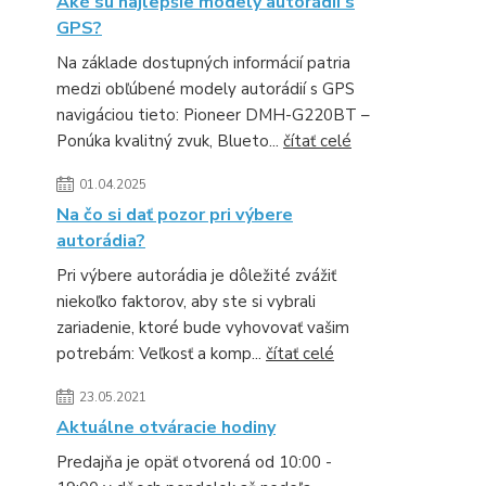
Aké sú najlepšie modely autorádií s
GPS?
Na základe dostupných informácií patria
medzi obľúbené modely autorádií s GPS
navigáciou tieto: Pioneer DMH-G220BT –
Ponúka kvalitný zvuk, Blueto...
čítať celé
01.04.2025
Na čo si dať pozor pri výbere
autorádia?
Pri výbere autorádia je dôležité zvážiť
niekoľko faktorov, aby ste si vybrali
zariadenie, ktoré bude vyhovovať vašim
potrebám: Veľkosť a komp...
čítať celé
23.05.2021
Aktuálne otváracie hodiny
Predajňa je opäť otvorená od 10:00 -