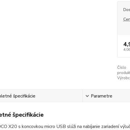
Dos
Cen
4,
4,06
Číslo
produkt
Výrobc
etné špecifikácie
Parametre
tné špecifikácie
O X20 s koncovkou micro USB slúži na nabíjanie zariadení výluč