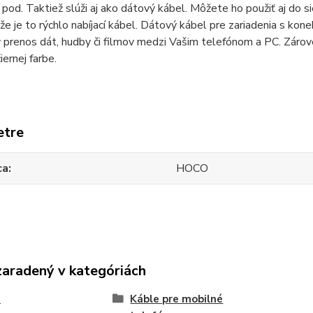
 pod. Taktiež slúži aj ako dátový kábel. Môžete ho použiť aj do 
e je to rýchlo nabíjací kábel. Dátový kábel pre zariadenia s ko
prenos dát, hudby či filmov medzi Vašim telefónom a PC. Zároveň
iernej farbe.
etre
ca
HOCO
zaradený v kategóriách
e
Káble pre mobilné