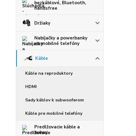
bezkáblové, Bluetooth,
handsfree
Držiaky
Nabíjačky a powerbanky
na mobilné telefóny
Káble
Káble na reproduktory
HDMI
Sady káblov k subwooferom
Káble pre mobilné telefóny
Predlžovacie káble a
bubny