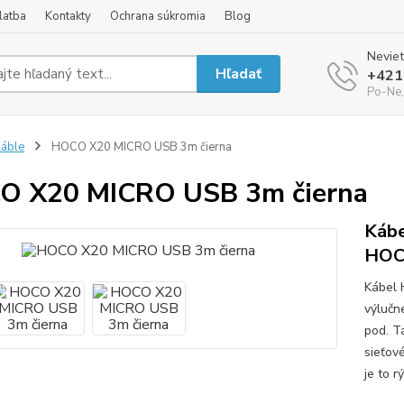
latba
Kontakty
Ochrana súkromia
Blog
Neviet
Hľadať
+421
Po-Ne,
áble
HOCO X20 MICRO USB 3m čierna
O X20 MICRO USB 3m čierna
Kábe
HOCO
Kábel 
výlučn
pod. Ta
sieťov
je to r