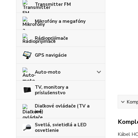
Transmitter FM
Mikrofóny a megafóny
Rádioprijímače
GPS navigácie
Auto-moto
TV, monitory a
príslušenstvo
Kompl
Diaľkové ovládače (TV a
iné)
Komple
Svetlá, svietidlá a LED
osvetlenie
Kábel HOC