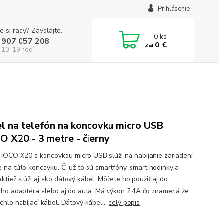
Prihlásenie
e si rady? Zavolajte.
0
ks
 907 057 208
za
0 €
 10-19 hod
l na telefón na koncovku micro USB
 X20 - 3 metre - čierny
HOCO X20 s koncovkou micro USB slúži na nabíjanie zariadení
e na túto koncovku. Či už to sú smartfóny, smart hodinky a
ktiež slúži aj ako dátový kábel. Môžete ho použiť aj do
ého adaptéra alebo aj do auta. Má výkon 2,4A čo znamená že
ýchlo nabíjací kábel. Dátový kábel...
celý popis