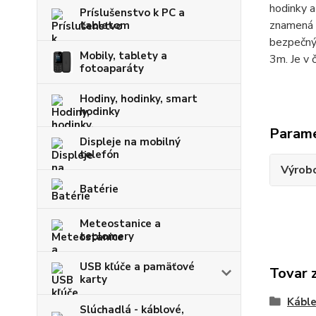
hodinky a
Príslušenstvo k PC a
znamená ž
tabletom
bezpečný 
Mobily, tablety a
3m. Je v č
fotoaparáty
Hodiny, hodinky, smart
hodinky
Param
Displeje na mobilný
telefón
Výrob
Batérie
Meteostanice a
teplomery
USB kľúče a pamäťové
Tovar 
karty
Kábl
Slúchadlá - káblové,