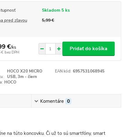
tupnosť
Skladom 5 ks
a pred zľavou
5,99 €
99 €
/
ks
Pridať do košíka
 €
bez DPH
HOCO X20 MICRO
EAN kód:
6957531068945
u:
USB, 3m - čiern
a:
HOCO
Komentáre
0
ne na túto koncovku. Či už to sú smartfóny, smart