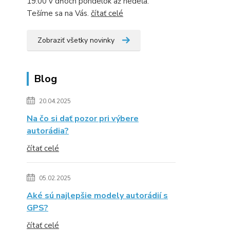
19:00 v dňoch pondelok až nedeľa.
Tešíme sa na Vás.
čítať celé
Zobraziť všetky novinky
Blog
20.04.2025
Na čo si dať pozor pri výbere
autorádia?
čítať celé
05.02.2025
Aké sú najlepšie modely autorádií s
GPS?
čítať celé