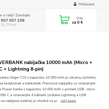
Prihlásenie
e si rady? Zavolajte.
0
ks
 907 057 208
za
0 €
 10-19 hod
ERBANK nabíjačka 10000 mAh (Micro +
C + Lightning 8-pin)
anka Veger C10 s kapacitou 10 000 mAh je zárukou rýchleho
nia kedykoľvek a kdekoľvek. Prenosná nabíjačka so vstavanými
i Power banka s kapacitou 10 000 mAh s portami USB , micro
USB-C a vstavanými 4 káblami (vrátane Lightning a USB
na nabíjanie batérie) je vhodná na pr...
celý popis