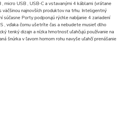
, micro USB , USB-C a vstavanými 4 káblami (vrátane
s väčšinou najnovších produktov na trhu. Inteligentný
í súčasne Porty podporujú rýchle nabíjanie 4 zariadení
WS , vďaka čomu ušetríte čas a nebudete musieť dlho
cký tenký dizajn a nízka hmotnosť uľahčujú používanie na
aná šnúrka v ľavom hornom rohu navyše uľahčí prenášanie