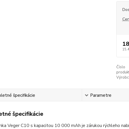
Dos
Cen
18
15,
Číslo
produkt
Výrobc
etné špecifikácie
Parametre
tné špecifikácie
ka Veger C10 s kapacitou 10 000 mAh je zárukou rýchleho nabíj