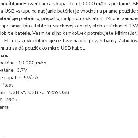
mi káblami Power banka s kapacitou 10 000 mAh s portami USB 
 a USB vstupu na nabíjanie batérie) je vhodná na priame použitie 
braňuje prebíjaniu, prepätiu, nadprúdu a skratom. Mnoho zariaden
napr. smartfónu, tabletu, vreckovej konzoly alebo slúchadiel T
dobitie batérie. Vezmite si ho kamkoľvek potrebujete Minimalisti
 LED obrazovka informuje o stave nabitia power banky. Zabudov
ahnutí sa dá použiť ako micro USB kábel.
cia:
 batérie: 10 000 mAh
batérie: 3,7V
e napätie: 5V/2A
 Plast
SB , USB -A, USB -C, micro USB
ť: 260 g
erna