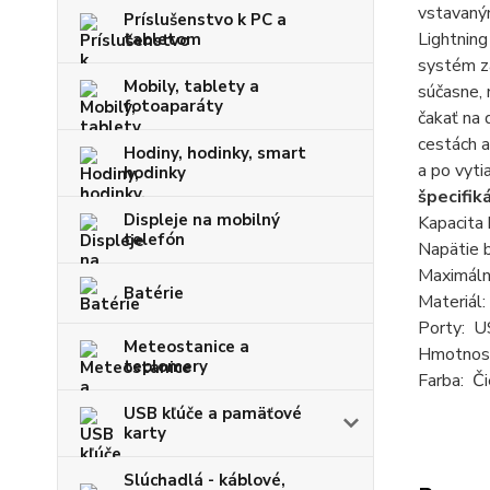
vstavaný
Príslušenstvo k PC a
Lightning
tabletom
systém za
Mobily, tablety a
súčasne, 
fotoaparáty
čakať na 
cestách a
Hodiny, hodinky, smart
a po vyti
hodinky
špecifiká
Displeje na mobilný
Kapacita
telefón
Napätie 
Maximáln
Batérie
Materiál:
Porty: U
Meteostanice a
Hmotnos
teplomery
Farba: Či
USB kľúče a pamäťové
karty
Slúchadlá - káblové,