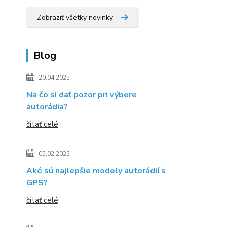
Zobraziť všetky novinky
Blog
20.04.2025
Na čo si dať pozor pri výbere
autorádia?
čítať celé
05.02.2025
Aké sú najlepšie modely autorádií s
GPS?
čítať celé