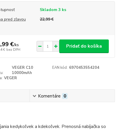
tupnosť
Skladom 3 ks
a pred zľavou
22,99 €
,99 €
/
ks
Pridať do košíka
44 €
bez DPH
VEGER C10
EAN kód:
6970453554204
u:
10000mAh
a:
VEGER
Komentáre
0
ania kedykoľvek a kdekoľvek. Prenosná nabíjačka so