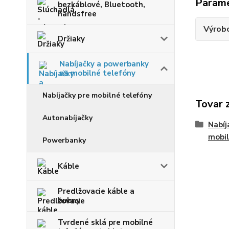
Param
bezkáblové, Bluetooth,
handsfree
Výrob
Držiaky
Nabíjačky a powerbanky
na mobilné telefóny
Nabíjačky pre mobilné telefóny
Tovar 
Autonabíjačky
Nabíj
mobil
Powerbanky
Káble
Predlžovacie káble a
bubny
Tvrdené sklá pre mobilné