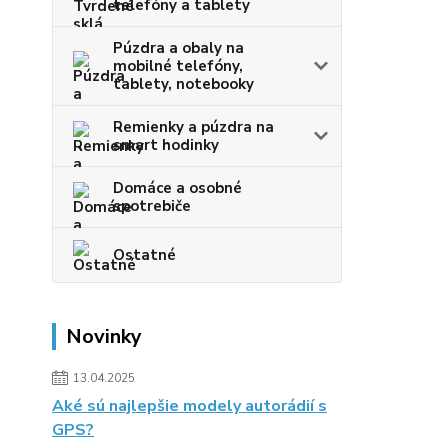
telefóny a tablety
Púzdra a obaly na
mobilné telefóny,
tablety, notebooky
Remienky a púzdra na
smart hodinky
Domáce a osobné
spotrebiče
Ostatné
Novinky
13.04.2025
Aké sú najlepšie modely autorádií s
GPS?