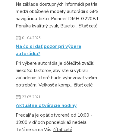
Na základe dostupných informácií patria
medzi obľúbené modely autorádií s GPS
navigáciou tieto: Pioneer DMH-G220BT –
Ponúka kvalitný zvuk, Blueto...
čítať celé
01.04.2025
Na čo si dať pozor pri výbere
autorádia?
Pri výbere autorádia je dôležité zvážiť
niekoľko faktorov, aby ste si vybrali
zariadenie, ktoré bude vyhovovať vašim
potrebám: Veľkosť a komp...
čítať celé
23.05.2021
Aktuálne otváracie hodiny
Predajňa je opäť otvorená od 10:00 -
19:00 v dňoch pondelok až nedeľa.
Tešíme sa na Vás.
čítať celé