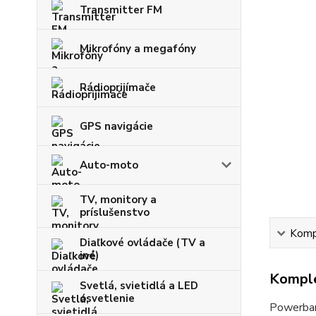
Transmitter FM
Mikrofóny a megafóny
Rádioprijímače
GPS navigácie
Auto-moto
TV, monitory a
príslušenstvo
Kompl
Diaľkové ovládače (TV a
iné)
Komple
Svetlá, svietidlá a LED
osvetlenie
Powerban