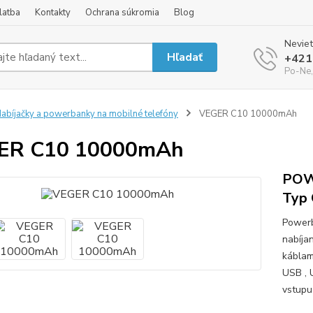
latba
Kontakty
Ochrana súkromia
Blog
Neviet
Hľadať
+421
Po-Ne,
abíjačky a powerbanky na mobilné telefóny
VEGER C10 10000mAh
ER C10 10000mAh
POW
Typ 
Powerb
nabíja
káblam
USB , 
vstupu 