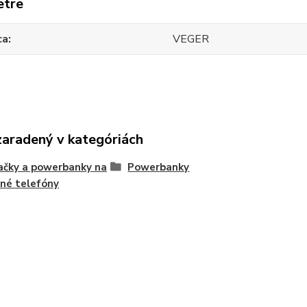
etre
ca
VEGER
zaradený v kategóriách
ačky a powerbanky na
Powerbanky
né telefóny