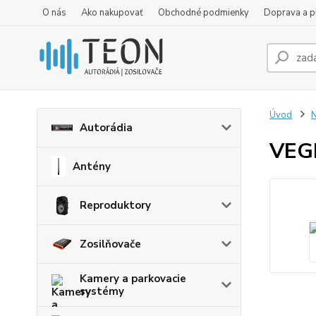
O nás
Ako nakupovať
Obchodné podmienky
Doprava a p
Úvod
N
Autorádia
VEG
Antény
Reproduktory
Zosilňovače
Kamery a parkovacie
systémy