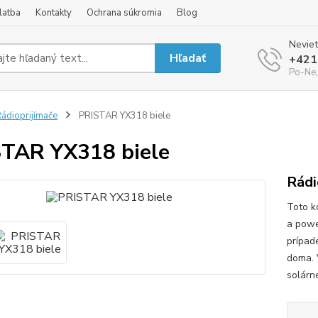
latba
Kontakty
Ochrana súkromia
Blog
Neviet
Hľadať
+421
Po-Ne,
ádioprijímače
PRISTAR YX318 biele
TAR YX318 biele
Rádi
Toto k
a powe
prípad
doma. 
solárn