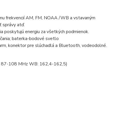
mu frekvencií AM, FM,
NOAA
/WB a vstavaným
 správy atď.
ria poskytujú energiu za všetkých podmienok.
ania; baterka-bodové svetlo
rm, konektor pre slúchadlá a Bluetooth, vodeodolné.
 87-108 MHz WB: 162,4-162,5)