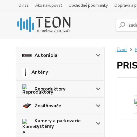
O nás
Ako nakupovať
Obchodné podmienky
Doprava a p
Úvod
R
Autorádia
PRIS
Antény
Reproduktory
Zosilňovače
Kamery a parkovacie
systémy