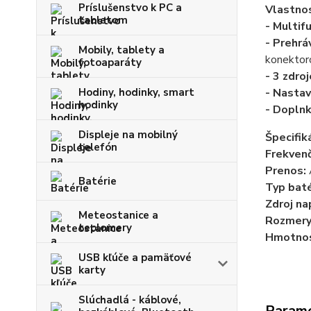
Príslušenstvo k PC a
Vlastnos
tabletom
- Multif
- Prehrá
Mobily, tablety a
konektoro
fotoaparáty
- 3 zdroj
Hodiny, hodinky, smart
- Nastav
hodinky
- Doplnk
Displeje na mobilný
Špecifiká
telefón
Frekven
Prenos:
Batérie
Typ baté
Zdroj na
Meteostanice a
Rozmery
teplomery
Hmotnos
USB kľúče a pamäťové
karty
Slúchadlá - káblové,
Param