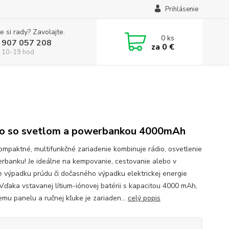
Prihlásenie
e si rady? Zavolajte.
0
ks
 907 057 208
za
0 €
 10-19 hod
o so svetlom a powerbankou 4000mAh
ompaktné, multifunkčné zariadenie kombinuje rádio, osvetlenie
rbanku! Je ideálne na kempovanie, cestovanie alebo v
e výpadku prúdu či dočasného výpadku elektrickej energie
Vďaka vstavanej lítium-iónovej batérii s kapacitou 4000 mAh,
emu panelu a ručnej kľuke je zariaden...
celý popis