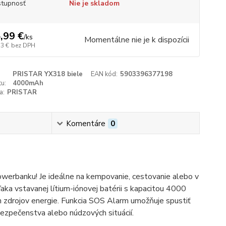
tupnosť
Nie je skladom
,99 €
/
ks
Momentálne nie je k dispozícii
13 €
bez DPH
PRISTAR YX318 biele
EAN kód:
5903396377198
u:
4000mAh
a:
PRISTAR
Komentáre
0
owerbanku! Je ideálne na kempovanie, cestovanie alebo v
ka vstavanej lítium-iónovej batérii s kapacitou 4000
 zdrojov energie. Funkcia
SOS
Alarm umožňuje spustiť
ezpečenstva alebo núdzových situácií.