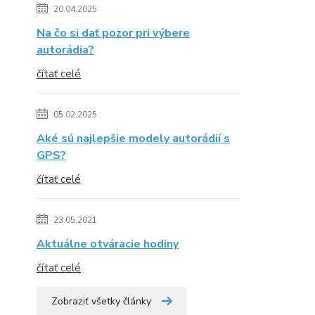
20.04.2025
Na čo si dať pozor pri výbere
autorádia?
čítať celé
05.02.2025
Aké sú najlepšie modely autorádií s
GPS?
čítať celé
23.05.2021
Aktuálne otváracie hodiny
čítať celé
Zobraziť všetky články