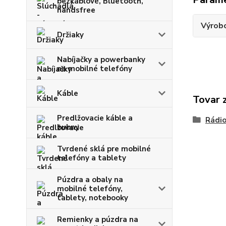
bezkáblové, Bluetooth,
handsfree
Výrob
Držiaky
Nabíjačky a powerbanky
na mobilné telefóny
Káble
Tovar 
Predlžovacie káble a
Rádio
bubny
Tvrdené sklá pre mobilné
telefóny a tablety
Púzdra a obaly na
mobilné telefóny,
tablety, notebooky
Remienky a púzdra na