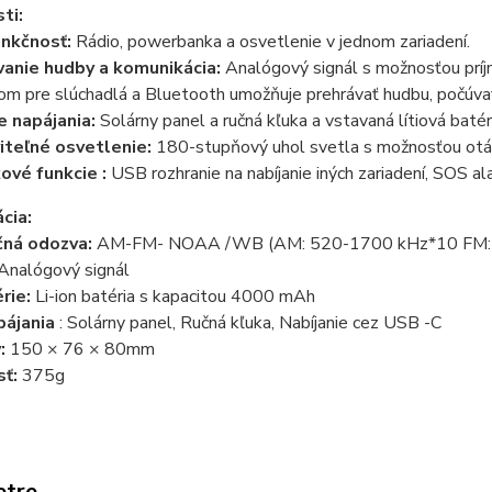
ti:
unkčnosť:
Rádio, powerbanka a osvetlenie v jednom zariadení.
vanie hudby a komunikácia:
Analógový signál s možnosťou príj
m pre slúchadlá a Bluetooth umožňuje prehrávať hudbu, počúvať
e napájania:
Solárny panel a ručná kľuka a vstavaná lítiová baté
iteľné osvetlenie:
180-stupňový uhol svetla s možnosťou otáč
ové funkcie :
USB
rozhranie na nabíjanie iných zariadení,
SOS
ala
cia:
čná odozva:
AM-FM-
NOAA
/WB (AM: 520-1700 kHz*10 FM:
Analógový signál
rie:
Li-ion batéria s kapacitou 4000 mAh
pájania
: Solárny panel, Ručná kľuka, Nabíjanie
cez USB
-C
:
150 × 76 × 80mm
ť:
375g
etre