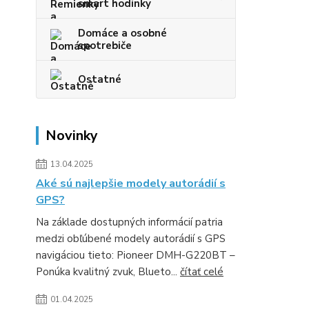
smart hodinky
Domáce a osobné
spotrebiče
Ostatné
Novinky
13.04.2025
Aké sú najlepšie modely autorádií s
GPS?
Na základe dostupných informácií patria
medzi obľúbené modely autorádií s GPS
navigáciou tieto: Pioneer DMH-G220BT –
Ponúka kvalitný zvuk, Blueto...
čítať celé
01.04.2025