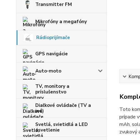
Transmitter FM
Mikrofóny a megafóny
Rádioprijímače
GPS navigácie
Auto-moto
Kompl
TV, monitory a
príslušenstvo
Komple
Diaľkové ovládače (TV a
Toto komp
iné)
prípade v
mAh, solá
Svetlá, svietidlá a LED
osvetlenie
zvukový a