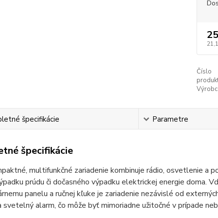
Dos
25
21,
Číslo
produkt
Výrobc
etné špecifikácie
Parametre
tné špecifikácie
aktné, multifunkčné zariadenie kombinuje rádio, osvetlenie a p
ýpadku prúdu či dočasného výpadku elektrickej energie doma. Vďa
rnemu panelu a ručnej kľuke je zariadenie nezávislé od externých
 svetelný alarm, čo môže byť mimoriadne užitočné v prípade neb