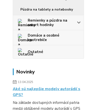
Púzdra na tablety a notebooky
Remienky a púzdra na
smart hodinky
Domáce a osobné
spotrebiče
Ostatné
Novinky
13.04.2025
Aké sú najlepšie modely autorádií s
GPS?
Na základe dostupných informácií patria
medzi obľúbené modely autorádií s GPS