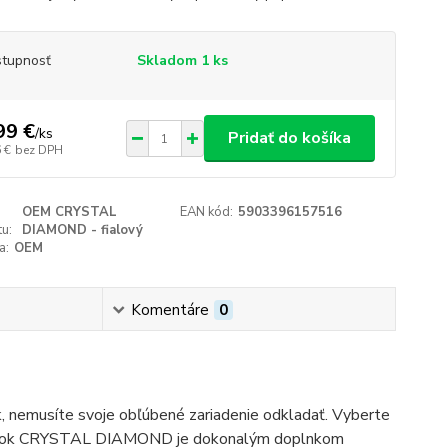
tupnosť
Skladom 1 ks
99 €
/
ks
Pridať do košíka
 €
bez DPH
OEM CRYSTAL
EAN kód:
5903396157516
u:
DIAMOND - fialový
a:
OEM
Komentáre
0
rk, nemusíte svoje obľúbené zariadenie odkladať. Vyberte
sok
CRYSTAL
DIAMOND
je dokonalým doplnkom