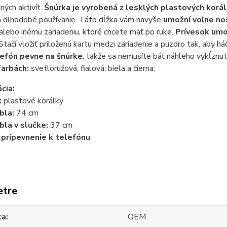
ých aktivít.
Šnúrka je vyrobená z lesklých plastových korá
a dlhodobé používanie. Táto dĺžka vám navyše
umožní voľne nos
alebo inému zariadeniu, ktoré chcete mať po ruke.
Prívesok umo
Stačí vložiť priloženú kartu medzi zariadenie a puzdro tak, aby há
lefón pevne na šnúrke
, takže sa nemusíte báť náhleho vykĺznu
farbách:
svetloružová, fialová, biela a čierna.
cia:
:
plastové korálky
bla:
74 cm
bla v slučke:
37 cm
 pripevnenie k telefónu
etre
ca
OEM