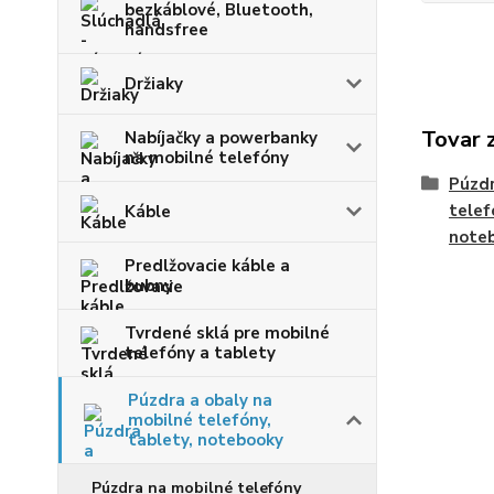
bezkáblové, Bluetooth,
handsfree
Držiaky
Tovar 
Nabíjačky a powerbanky
na mobilné telefóny
Púzdr
telef
Káble
note
Predlžovacie káble a
bubny
Tvrdené sklá pre mobilné
telefóny a tablety
Púzdra a obaly na
mobilné telefóny,
tablety, notebooky
Púzdra na mobilné telefóny