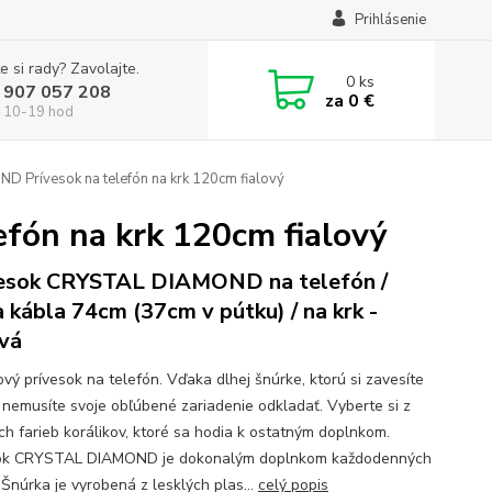
Prihlásenie
e si rady? Zavolajte.
0
ks
 907 057 208
za
0 €
 10-19 hod
Prívesok na telefón na krk 120cm fialový
ón na krk 120cm fialový
esok CRYSTAL DIAMOND na telefón /
a kábla 74cm (37cm v pútku) / na krk -
ová
ový prívesok na telefón. Vďaka dlhej šnúrke, ktorú si zavesíte
, nemusíte svoje obľúbené zariadenie odkladať. Vyberte si z
h farieb korálikov, ktoré sa hodia k ostatným doplnkom.
sok CRYSTAL DIAMOND je dokonalým doplnkom každodenných
. Šnúrka je vyrobená z lesklých plas...
celý popis