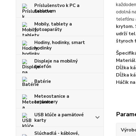
každodenn
Príslušenstvo k PC a
tabletom
odolná n
telefónu 
Mobily, tablety a
krytom.
fotoaparáty
udrží te
štyroch 
Hodiny, hodinky, smart
hodinky
Špecifiká
Materiál
Displeje na mobilný
telefón
Dĺžka ká
Dĺžka ká
Batérie
Háčik na
Meteostanice a
teplomery
Param
USB kľúče a pamäťové
karty
Výrob
Slúchadlá - káblové,