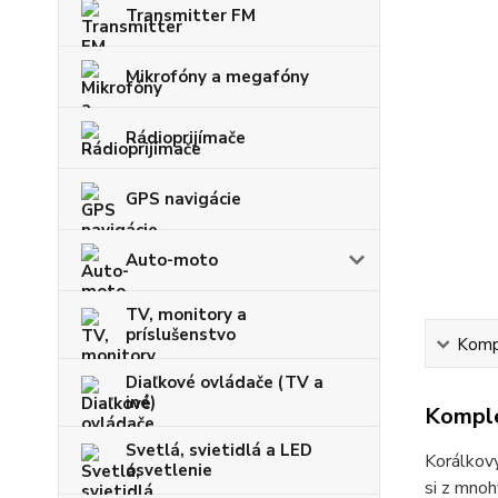
Transmitter FM
Mikrofóny a megafóny
Rádioprijímače
GPS navigácie
Auto-moto
TV, monitory a
príslušenstvo
Kompl
Diaľkové ovládače (TV a
iné)
Komple
Svetlá, svietidlá a LED
Korálkový
osvetlenie
si z mnoh