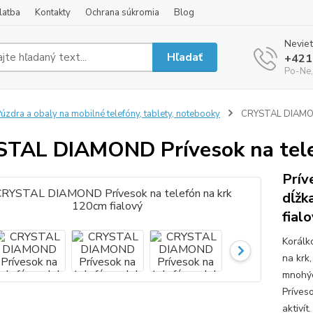
latba
Kontakty
Ochrana súkromia
Blog
Neviet
Hľadať
+421
Po-Ne,
úzdra a obaly na mobilné telefóny, tablety, notebooky
CRYSTAL DIAMOND 
TAL DIAMOND Prívesok na telef
Prív
dĺžk
fial
Korálk
na krk
mnohýc
Príve
aktivít