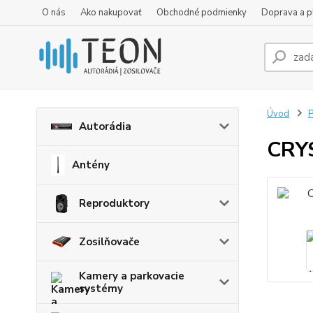
O nás
Ako nakupovať
Obchodné podmienky
Doprava a p
Úvod
P
Autorádia
CRYS
Antény
Reproduktory
Zosilňovače
Kamery a parkovacie
systémy