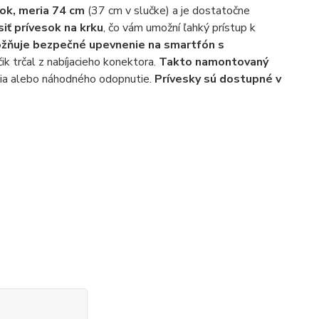
lok, meria 74 cm
(37 cm v slučke) a je dostatočne
iť prívesok na krku
, čo vám umožní ľahký prístup k
žňuje bezpečné upevnenie na smartfón s
čik trčal z nabíjacieho konektora.
Takto namontovaný
tia alebo náhodného odopnutie.
Prívesky sú dostupné v