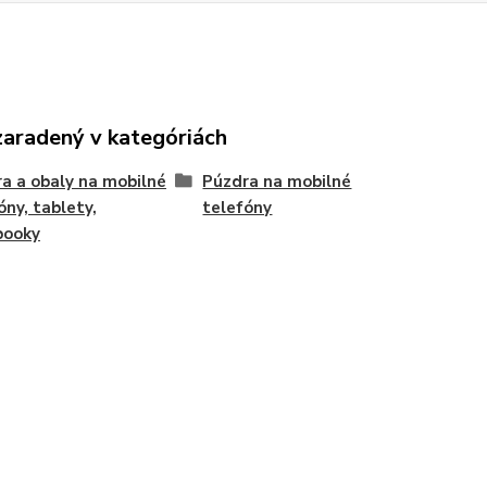
zaradený v kategóriách
a a obaly na mobilné
Púzdra na mobilné
óny, tablety,
telefóny
booky