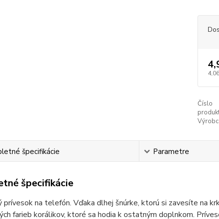
Dos
4,
4,06
Číslo
produkt
Výrobc
etné špecifikácie
Parametre
tné špecifikácie
 prívesok na telefón. Vďaka dlhej šnúrke, ktorú si zavesíte na k
ých farieb korálikov, ktoré sa hodia k ostatným doplnkom. Príve