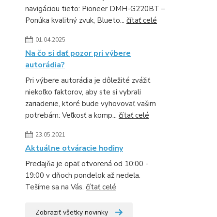
navigáciou tieto: Pioneer DMH-G220BT –
Ponúka kvalitný zvuk, Blueto...
čítať celé
01.04.2025
Na čo si dať pozor pri výbere
autorádia?
Pri výbere autorádia je dôležité zvážiť
niekoľko faktorov, aby ste si vybrali
zariadenie, ktoré bude vyhovovať vašim
potrebám: Veľkosť a komp...
čítať celé
23.05.2021
Aktuálne otváracie hodiny
Predajňa je opäť otvorená od 10:00 -
19:00 v dňoch pondelok až nedeľa.
Tešíme sa na Vás.
čítať celé
Zobraziť všetky novinky