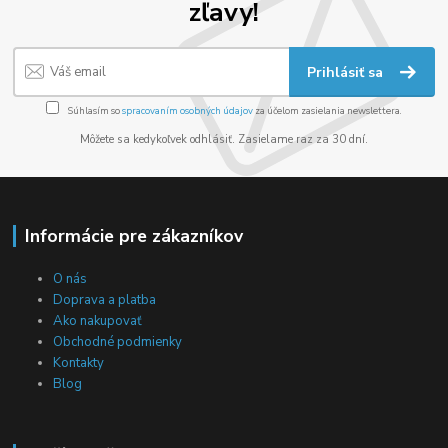
zľavy!
Prihlásiť sa
Súhlasím so
spracovaním osobných údajov
za účelom zasielania newslettera.
Môžete sa kedykoľvek odhlásiť. Zasielame raz za 30 dní.
Informácie pre zákazníkov
O nás
Doprava a platba
Ako nakupovať
Obchodné podmienky
Kontakty
Blog