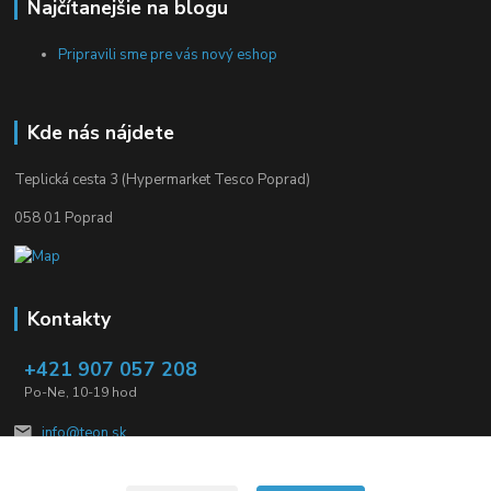
Najčítanejšie na blogu
Pripravili sme pre vás nový eshop
Kde nás nájdete
Teplická cesta 3 (Hypermarket Tesco Poprad)
058 01 Poprad
Kontakty
+421 907 057 208
Po-Ne, 10-19 hod
info@teon.sk