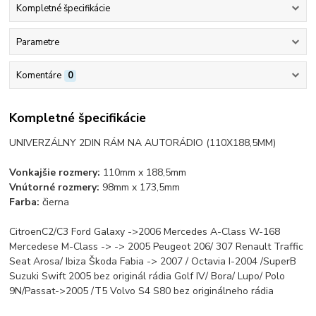
Kompletné špecifikácie
Parametre
Komentáre
0
Kompletné špecifikácie
UNIVERZÁLNY 2DIN RÁM NA AUTORÁDIO
(110X188,5MM)
Vonkajšie rozmery:
110mm x 188,5mm
Vnútorné rozmery:
98mm x 173,5mm
Farba:
čierna
CitroenC2/C3 Ford Galaxy ->2006 Mercedes A-Class W-168
Mercedese M-Class -> -> 2005 Peugeot 206/ 307 Renault Traffic
Seat Arosa/ Ibiza Škoda Fabia -> 2007 / Octavia I-2004 /SuperB
Suzuki Swift 2005 bez originál rádia Golf IV/ Bora/ Lupo/ Polo
9N/Passat->2005 /T5 Volvo S4 S80 bez originálneho rádia