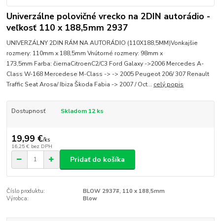
Univerzálne polovičné vrecko na 2DIN autorádio -
veľkosť 110 x 188,5mm 2937
UNIVERZÁLNY 2DIN RÁM NA AUTORÁDIO (110X188,5MM)Vonkajšie
rozmery: 110mm x 188,5mm Vnútorné rozmery: 98mm x
173,5mm Farba: čiernaCitroenC2/C3 Ford Galaxy ->2006 Mercedes A-
Class W-168 Mercedese M-Class -> -> 2005 Peugeot 206/ 307 Renault
Traffic Seat Arosa/ Ibiza Škoda Fabia -> 2007 / Oct...
celý popis
Dostupnosť
Skladom 12 ks
19,99 €
/
ks
16,25 €
bez DPH
Pridať do košíka
Číslo produktu:
BLOW 2937#, 110 x 188,5mm
Výrobca:
Blow