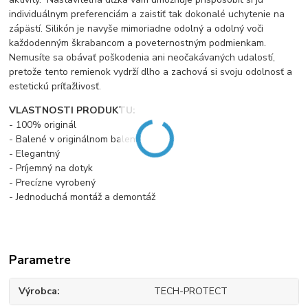
individuálnym preferenciám a zaistiť tak dokonalé uchytenie na
zápästí.
Silikón je navyše mimoriadne odolný a odolný voči
každodenným škrabancom a poveternostným podmienkam.
Nemusíte sa obávať poškodenia ani neočakávaných udalostí,
pretože tento remienok vydrží dlho a zachová si svoju odolnosť a
estetickú príťažlivosť.
VLASTNOSTI PRODUKTU:
- 100% originál
- Balené v originálnom balení
- Elegantný
- Príjemný na dotyk
- Precízne vyrobený
- Jednoduchá montáž a demontáž
Parametre
Výrobca
TECH-PROTECT