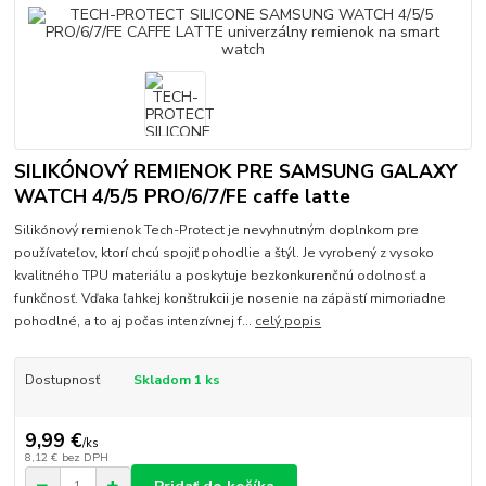
SILIKÓNOVÝ REMIENOK PRE SAMSUNG GALAXY
WATCH 4/5/5 PRO/6/7/FE caffe latte
Silikónový remienok Tech-Protect je nevyhnutným doplnkom pre
používateľov, ktorí chcú spojiť pohodlie a štýl. Je vyrobený z vysoko
kvalitného TPU materiálu a poskytuje bezkonkurenčnú odolnosť a
funkčnosť. Vďaka ľahkej konštrukcii je nosenie na zápästí mimoriadne
pohodlné, a to aj počas intenzívnej f...
celý popis
Dostupnosť
Skladom 1 ks
9,99 €
/
ks
8,12 €
bez DPH