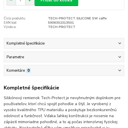
Pridať do košíka
Číslo produktu:
TECH-PROTECT SILICONE SW caffe
EAN kód:
5906302313501
Výrobca:
TECH-PROTECT
Kompletné špecifikácie
Parametre
Komentáre
0
Kompletné špecifikácie
Silikónový remienok Tech-Protect je nevyhnutným doplnkom pre
používateľov, ktorí chcú spojiť pohodlie a štýl. Je vyrobený z
vysoko kvalitného TPU materiálu a poskytuje bezkonkurenčnú
odolnosť a funkčnosť.
Vďaka ľahkej konštrukcii je nosenie na
zápästí mimoriadne pohodlné, a to aj počas intenzívnej fyzickej
aktivity.
Nastaviteľná dĺžka vám umožňuje prispôsobiť si ju