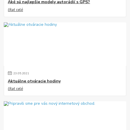
Aké sú najlepšie modely autorádií s GPS?
čítať celé
23
.
05
.
2021
Aktuálne otváracie hodiny
čítať celé