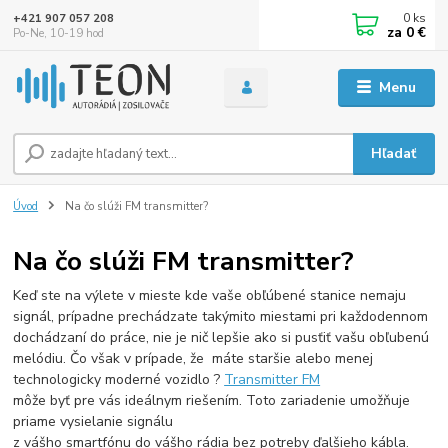
0
ks
+421 907 057 208
za
0 €
Po-Ne, 10-19 hod
Menu
Hľadať
Úvod
Na čo slúži FM transmitter?
Na čo slúži FM transmitter?
Keď ste na výlete v mieste kde vaše obľúbené stanice nemaju
signál, prípadne prechádzate takýmito miestami pri každodennom
dochádzaní do práce, nie je nič lepšie ako si pusťiť vašu obľubenú
melódiu. Čo však v prípade, že máte staršie alebo menej
technologicky moderné vozidlo ?
Transmitter FM
môže byť pre vás ideálnym riešením. Toto zariadenie umožňuje
priame vysielanie signálu
z vášho smartfónu do vášho rádia bez potreby ďalšieho kábla.