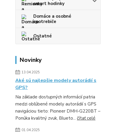
smart hodinky
Domáce a osobné
spotrebiče
Ostatné
Novinky
13.04.2025
Aké sú najlepšie modely autorádií s
GPS?
Na základe dostupných informácií patria
medzi obľúbené modely autorádií s GPS
navigáciou tieto: Pioneer DMH-G220BT –
Ponúka kvalitný zvuk, Blueto...
čítať celé
01.04.2025