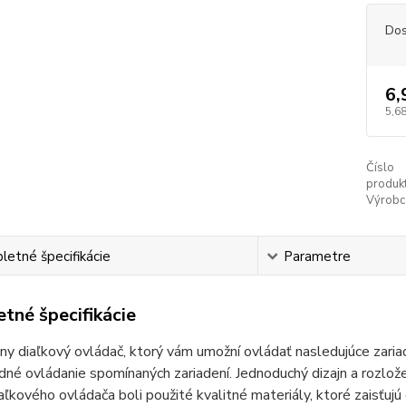
Dos
6,
5,68
Číslo
produkt
Výrobc
etné špecifikácie
Parametre
tné špecifikácie
ny diaľkový ovládač, ktorý vám umožní ovládať nasledujúce zari
dné ovládanie spomínaných zariadení. Jednoduchý dizajn a rozlože
aľkového ovládača boli použité kvalitné materiály, ktoré zaisťujú