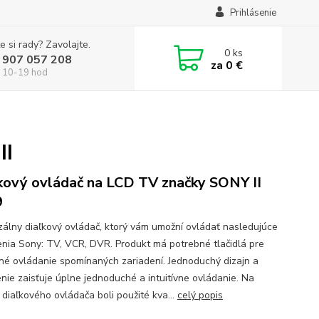
Prihlásenie
e si rady? Zavolajte.
0
ks
 907 057 208
za
0 €
 10-19 hod
II
kový ovládač na LCD TV značky SONY II
9
zálny diaľkový ovládač, ktorý vám umožní ovládať nasledujúce
enia Sony: TV, VCR, DVR. Produkt má potrebné tlačidlá pre
né ovládanie spomínaných zariadení. Jednoduchý dizajn a
enie zaisťuje úplne jednoduché a intuitívne ovládanie. Na
 diaľkového ovládača boli použité kva...
celý popis