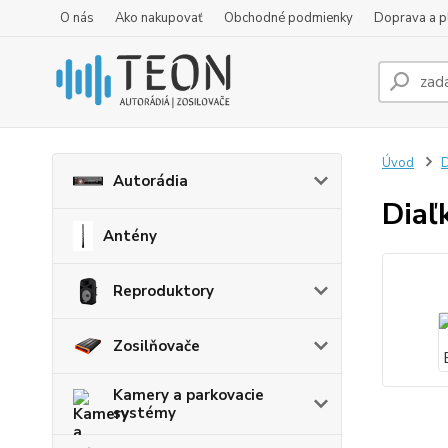
O nás
Ako nakupovať
Obchodné podmienky
Doprava a p
Úvod
D
Autorádia
Diaľ
Antény
Reproduktory
Zosilňovače
Kamery a parkovacie
systémy