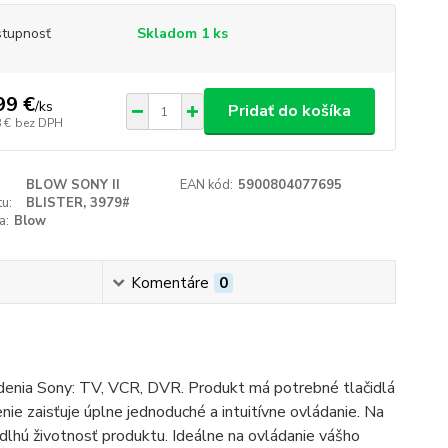
tupnosť
Skladom 1 ks
99 €
/
ks
Pridať do košíka
 €
bez DPH
BLOW SONY II
EAN kód:
5900804077695
u:
BLISTER, 3979#
a:
Blow
Komentáre
0
adenia Sony: TV, VCR, DVR. Produkt má potrebné tlačidlá
nie zaisťuje úplne jednoduché a intuitívne ovládanie. Na
 dlhú životnosť produktu. Ideálne na ovládanie vášho