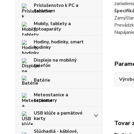
zariadeni
Príslušenstvo k PC a
špecifiká
tabletom
Zamýšľan
Mobily, tablety a
Prevádzk
fotoaparáty
Napájanie
Hodiny, hodinky, smart
hodinky
Displeje na mobilný
Param
telefón
Výrob
Batérie
Meteostanice a
teplomery
USB kľúče a pamäťové
karty
Tovar 
Slúchadlá - káblové,