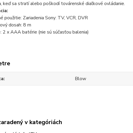
a, keď sa stratí alebo poškodí továrenské diaľkové ovládanie.
cia:
é použitie: Zariadenia Sony: TV, VCR, DVR
ový dosah: 8 m
: 2 x AAA batérie (nie sú súčasťou balenia)
etre
ca
Blow
zaradený v kategóriách