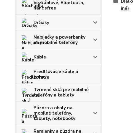
Diaľk
bezkáblové, Bluetooth,
handsfree
iné)
Držiaky
Nabíjačky a powerbanky
na mobilné telefóny
Káble
Predlžovacie káble a
bubny
Tvrdené sklá pre mobilné
telefóny a tablety
Púzdra a obaly na
mobilné telefóny,
tablety, notebooky
Remienky a púzdra na