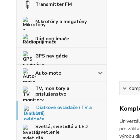
Transmitter FM
Mikrofóny a megafóny
Rádioprijímače
GPS navigácie
Auto-moto
TV, monitory a
Kompl
príslušenstvo
Diaľkové ovládače (TV a
Komple
iné)
Univerzál
Svetlá, svietidlá a LED
pre zákla
osvetlenie
výrobu di