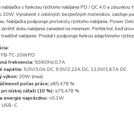
nabíjačka s funkciou rýchleho nabíjania PD / QC 4.0 a zásuvkou 
 20W. Vyrobené z odolných, bezpečných materiálov, zaisťuje poh
u. Nabíjačka podporuje protokoly rýchleho nabíjania: Power Deliv
skrátiť dobu nabíjania zariadení na minimum. Perfektné, keď úro
 tradičné nabíjanie. Produkt podporuje funkciu adaptívneho rýchl
cia:
TFB
-TC-20WPD
ná frekvencia:
50/60Hz,0,7A
é napätie:
5,0V/3,0A DC, 9,0V/2,22A DC, 12,0V/1,67A DC
ý výkon:
20W (max)
účinnosť počas práce:
≥85,478 %
pri nízkej záťaži (10 %):
≥75,478 %
a energie naprázdno:
<0,1W
:
USB
-C