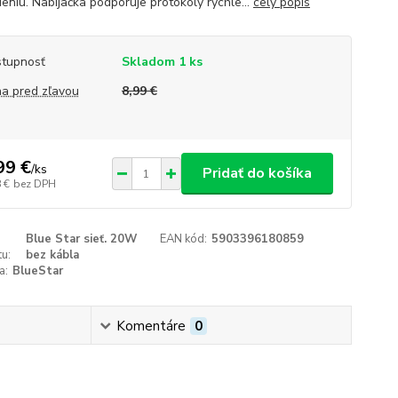
eniu. Nabíjačka podporuje protokoly rýchle...
celý popis
tupnosť
Skladom 1 ks
a pred zľavou
8,99 €
99 €
/
ks
Pridať do košíka
 €
bez DPH
Blue Star sieť. 20W
EAN kód:
5903396180859
u:
bez kábla
a:
BlueStar
Komentáre
0