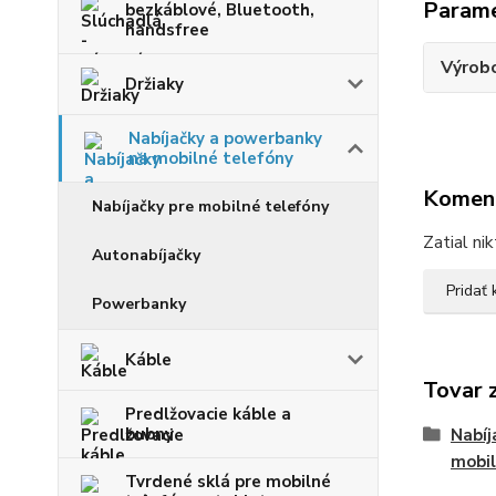
Param
bezkáblové, Bluetooth,
handsfree
Výrob
Držiaky
Nabíjačky a powerbanky
na mobilné telefóny
Komen
Nabíjačky pre mobilné telefóny
Zatial ni
Autonabíjačky
Pridať
Powerbanky
Káble
Tovar 
Predlžovacie káble a
bubny
Nabíj
mobil
Tvrdené sklá pre mobilné