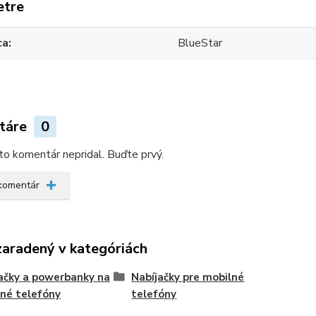
etre
ca
BlueStar
táre
0
kto komentár nepridal. Buďte prvý.
 komentár
zaradený v kategóriách
ačky a powerbanky na
Nabíjačky pre mobilné
né telefóny
telefóny