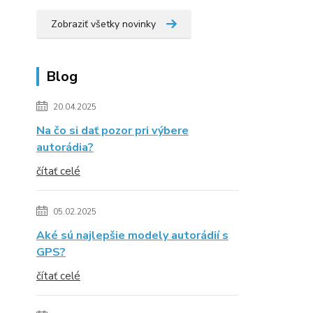
Zobraziť všetky novinky
Blog
20.04.2025
Na čo si dať pozor pri výbere
autorádia?
čítať celé
05.02.2025
Aké sú najlepšie modely autorádií s
GPS?
čítať celé