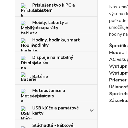
Príslušenstvo k PC a
Nástenná 
tabletom
výkonu do
poškodeni
Mobily, tablety a
umožňuje 
fotoaparáty
hodiny na
Hodiny, hodinky, smart
hodinky
Špecifiká
Model:
Displeje na mobilný
AC vstup
telefón
Výstupn
Výstupn
Batérie
Priemer 
Účinnosť 
Meteostanice a
Spotreb
teplomery
Zásuvka
USB kľúče a pamäťové
karty
Slúchadlá - káblové,