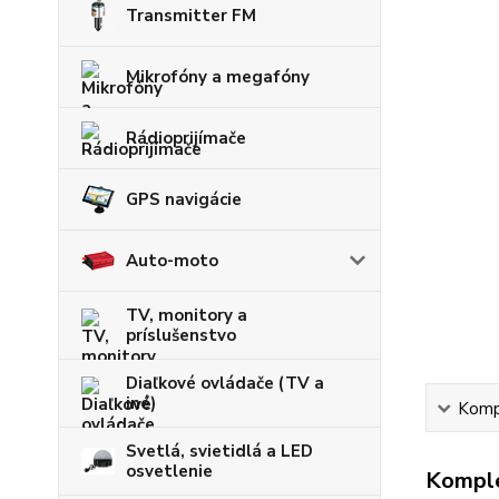
Transmitter FM
Mikrofóny a megafóny
Rádioprijímače
GPS navigácie
Auto-moto
TV, monitory a
príslušenstvo
Diaľkové ovládače (TV a
iné)
Kompl
Svetlá, svietidlá a LED
osvetlenie
Komple