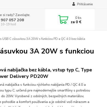
Prihlásenie
e si rady? Zavolajte.
0
ks
 907 057 208
za
0 €
 10-19 hod
USB C zásuvkou 3A 20W s funkciou PD a QC 4.0 bez kábla
ásuvkou 3A 20W s funkciou
ová nabíjačka bez kábla, vstup typ C, Type
ower Delivery PD20W
ná nabíjačka s funkciou rýchleho nabíjania PD / QC 4.0 a
ou typu C, určená pre najmodernejšie smartfóny s potrebou
 do 20W. Vyrobené z odolných, bezpečných materiálov,
je pohodlie a komfort používania a je odolné voči nárazom a