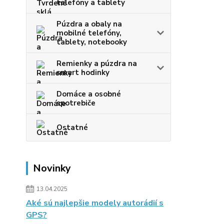
telefóny a tablety
Púzdra a obaly na
mobilné telefóny,
tablety, notebooky
Remienky a púzdra na
smart hodinky
Domáce a osobné
spotrebiče
Ostatné
Novinky
13.04.2025
Aké sú najlepšie modely autorádií s
GPS?