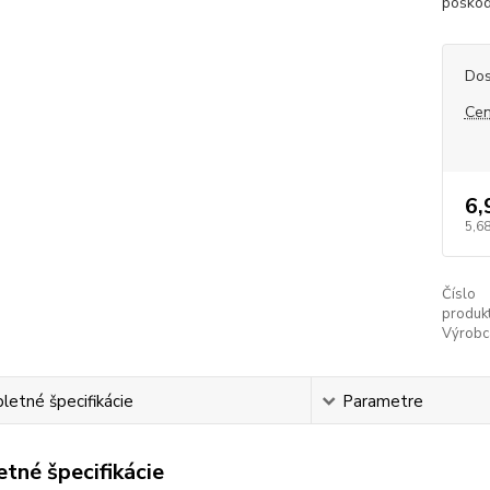
poškod
Dos
Cen
6,
5,68
Číslo
produkt
Výrobc
etné špecifikácie
Parametre
tné špecifikácie