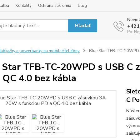
latba
Kontakty
Ochrana súkromia
Blog
Neviet
Hľadať
+421
Po-Ne,
abíjačky a powerbanky na mobilné telefóny
Blue Star TFB-TC-20WPD s 
 Star TFB-TC-20WPD s USB C z
 QC 4.0 bez kábla
Sieť
C P
Násten
zásuvk
výkonu
zaisťu