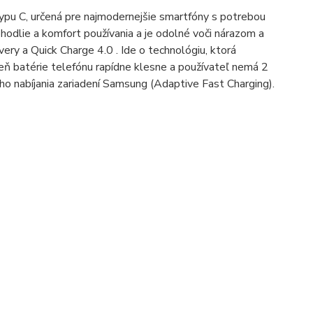
typu C, určená pre najmodernejšie smartfóny s potrebou
odlie a komfort používania a je odolné voči nárazom a
ery a Quick Charge 4.0 . Ide o technológiu, ktorá
veň batérie telefónu rapídne klesne a používateľ nemá 2
eho nabíjania zariadení Samsung (Adaptive Fast Charging).