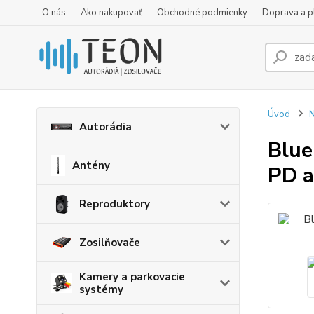
O nás
Ako nakupovať
Obchodné podmienky
Doprava a p
Úvod
N
Autorádia
Blue
Antény
PD a
Reproduktory
Zosilňovače
Kamery a parkovacie
systémy