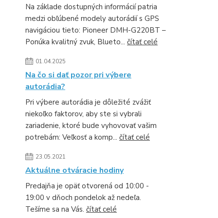
Na základe dostupných informácií patria
medzi obľúbené modely autorádií s GPS
navigáciou tieto: Pioneer DMH-G220BT –
Ponúka kvalitný zvuk, Blueto...
čítať celé
01.04.2025
Na čo si dať pozor pri výbere
autorádia?
Pri výbere autorádia je dôležité zvážiť
niekoľko faktorov, aby ste si vybrali
zariadenie, ktoré bude vyhovovať vašim
potrebám: Veľkosť a komp...
čítať celé
23.05.2021
Aktuálne otváracie hodiny
Predajňa je opäť otvorená od 10:00 -
19:00 v dňoch pondelok až nedeľa.
Tešíme sa na Vás.
čítať celé