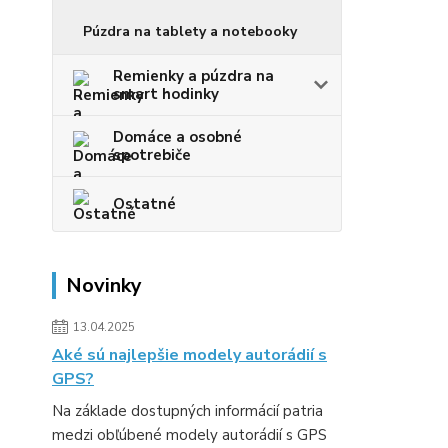
Púzdra na tablety a notebooky
Remienky a púzdra na
smart hodinky
Domáce a osobné
spotrebiče
Ostatné
Novinky
13.04.2025
Aké sú najlepšie modely autorádií s
GPS?
Na základe dostupných informácií patria
medzi obľúbené modely autorádií s GPS