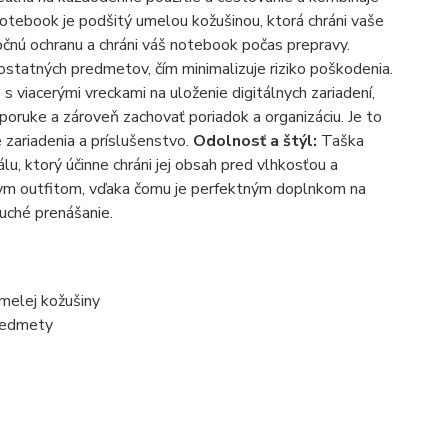
notebook je podšitý umelou kožušinou, ktorá chráni vaše
čnú ochranu a chráni váš notebook počas prepravy.
statných predmetov, čím minimalizuje riziko poškodenia.
iacerými vreckami na uloženie digitálnych zariadení,
oruke a zároveň zachovať poriadok a organizáciu. Je to
 zariadenia a príslušenstvo.
Odolnosť a štýl:
Taška
u, ktorý účinne chráni jej obsah pred vlhkosťou a
érnym outfitom, vďaka čomu je perfektným doplnkom na
uché prenášanie.
melej kožušiny
predmety