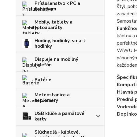
Príslušenstvo k PC a
štýl, poh
tabletom
zariadeni
Samostatn
Mobily, tablety a
fotoaparáty
Funkčnos
káblov a 
Hodiny, hodinky, smart
perfektné
hodinky
WiWU Mini
náhodným 
Displeje na mobilný
telefón
každodenn
Špecifiká
Batérie
Kompatib
Hlavná p
Meteostanice a
Predná p
teplomery
Vodeodo
USB kľúče a pamäťové
Doplnko
karty
Slúchadlá - káblové,