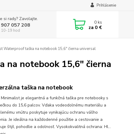
Prihlásenie
e si rady? Zavolajte.
0
ks
 907 057 208
za
0 €
 10-19 hod
 Waterproof taška na notebook 15,6" čierna universal
 na notebook 15,6" čierna
erzálna taška na notebook
inimalist je elegantná a funkčná taška pre notebooky s
iečkou do 15,6 palcov. Vďaka vodeodolnému materiálu a
lenému vnútru poskytuje vynikajúcu ochranu vášho
enia. Je ideálna na každodenné použitie a cestovanie a
je štýl, pohodlie a odolnosť. Vysokokvalitná ochrana: Hl...
opis