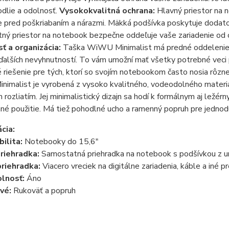
odlie a odolnosť.
Vysokokvalitná ochrana:
Hlavný priestor na 
e pred poškriabaním a nárazmi. Mäkká podšívka poskytuje dodato
ý priestor na notebook bezpečne oddeľuje vaše zariadenie od o
ť a organizácia:
Taška WiWU Minimalist má predné oddelenie s v
ďalších nevyhnutností. To vám umožní mať všetky potrebné veci p
 riešenie pre tých, ktorí so svojím notebookom často nosia rôzne
malist je vyrobená z vysoko kvalitného, ​​vodeodolného materiál
rozliatím. Jej minimalistický dizajn sa hodí k formálnym aj lež
é použitie. Má tiež pohodlné ucho a ramenný popruh pre jednod
cia:
ilita:
Notebooky do 15,6"
riehradka:
Samostatná priehradka na notebook s podšívkou z u
riehradka:
Viacero vreciek na digitálne zariadenia, káble a iné 
lnosť:
Áno
vé:
Rukoväť a popruh