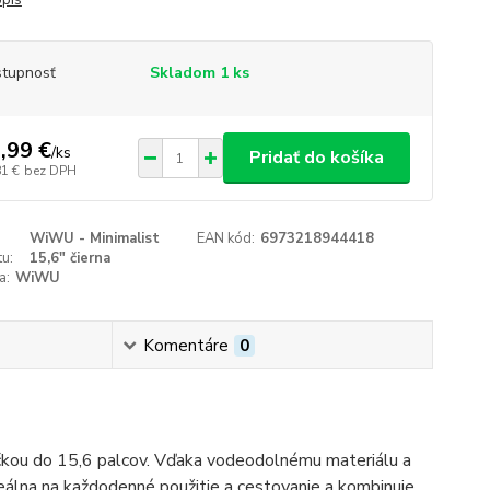
tupnosť
Skladom 1 ks
,99 €
/
ks
Pridať do košíka
81 €
bez DPH
WiWU - Minimalist
EAN kód:
6973218944418
u:
15,6" čierna
a:
WiWU
Komentáre
0
čkou do 15,6 palcov. Vďaka vodeodolnému materiálu a
deálna na každodenné použitie a cestovanie a kombinuje