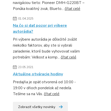
navigáciou tieto: Pioneer DMH-G220BT –
Ponúka kvalitný zvuk, Blueto...
čítať celé
01.04.2025
Na čo si dať pozor pri výbere
autorádia?
Pri výbere autorádia je dôležité zvážiť
niekoľko faktorov, aby ste si vybrali
zariadenie, ktoré bude vyhovovať vašim
potrebám: Veľkosť a komp...
čítať celé
23.05.2021
Aktuálne otváracie hodiny
Predajňa je opäť otvorená od 10:00 -
19:00 v dňoch pondelok až nedeľa.
Tešíme sa na Vás.
čítať celé
Zobraziť všetky novinky