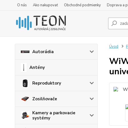
O nás
Ako nakupovať
Obchodné podmienky
Doprava a p
Úvod
P
Autorádia
WiWU
Antény
univ
Reproduktory
Zosilňovače
Kamery a parkovacie
systémy