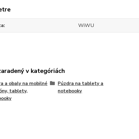
etre
ca
WiWU
zaradený v kategóriách
a a obaly na mobilné
Púzdra na tablety a
óny, tablety,
notebooky
booky