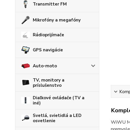
Transmitter FM
Mikrofóny a megafóny
Rádioprijímače
GPS navigácie
Auto-moto
TV, monitory a
príslušenstvo
Kompl
Diaľkové ovládače (TV a
iné)
Komple
Svetlá, svietidlá a LED
osvetlenie
WiWU Min
premyslen