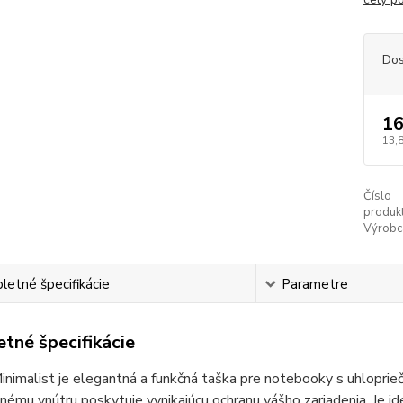
Dos
16
13,
Číslo
produkt
Výrobc
etné špecifikácie
Parametre
tné špecifikácie
imalist je elegantná a funkčná taška pre notebooky s uhloprie
ému vnútru poskytuje vynikajúcu ochranu vášho zariadenia. Je i