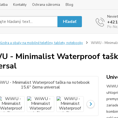
latba
Kontakty
Ochrana súkromia
Blog
Neviet
Hľadať
+421
Po-Ne,
úzdra a obaly na mobilné telefóny, tablety, notebooky
WiWU - Minimalist
 - Minimalist Waterproof taška
ersal
Univ
WiWU M
uhlopr
premys
zariad
kombinu
celý p