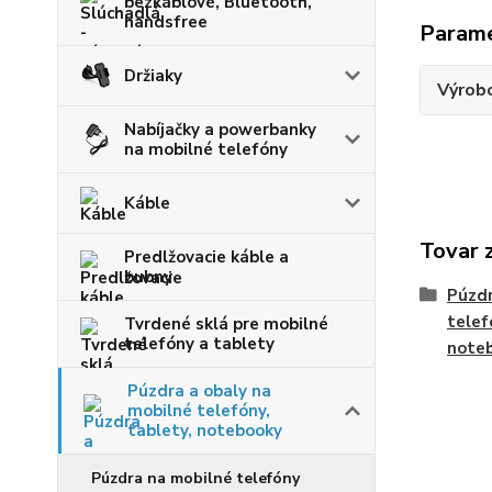
bezkáblové, Bluetooth,
handsfree
Param
Držiaky
Výrob
Nabíjačky a powerbanky
na mobilné telefóny
Káble
Tovar 
Predlžovacie káble a
bubny
Púzdr
telef
Tvrdené sklá pre mobilné
telefóny a tablety
note
Púzdra a obaly na
mobilné telefóny,
tablety, notebooky
Púzdra na mobilné telefóny